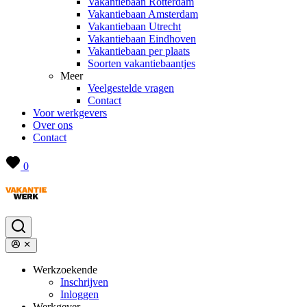
Vakantiebaan Rotterdam
Vakantiebaan Amsterdam
Vakantiebaan Utrecht
Vakantiebaan Eindhoven
Vakantiebaan per plaats
Soorten vakantiebaantjes
Meer
Veelgestelde vragen
Contact
Voor werkgevers
Over ons
Contact
0
Werkzoekende
Inschrijven
Inloggen
Werkgever