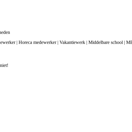
heden
edewerker | Horeca medewerker | Vakantiewerk | Middelbare school | M
niet!