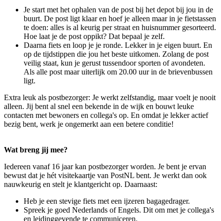
Je start met het ophalen van de post bij het depot bij jou in de
buurt. De post ligt klaar en hoef je alleen maar in je fietstassen
te doen: alles is al keurig per straat en huisnummer gesorteerd.
Hoe laat je de post oppikt? Dat bepaal je zelf.
Daarna fiets en loop je je ronde. Lekker in je eigen buurt. En
op de tijdstippen die jou het beste uitkomen. Zolang de post
veilig staat, kun je gerust tussendoor sporten of avondeten.
Als alle post maar uiterlijk om 20.00 uur in de brievenbussen
ligt.
Extra leuk als postbezorger: Je werkt zelfstandig, maar voelt je nooit
alleen. Jij bent al snel een bekende in de wijk en bouwt leuke
contacten met bewoners en collega's op. En omdat je lekker actief
bezig bent, werk je ongemerkt aan een betere conditie!
Wat breng jij mee?
Iedereen vanaf 16 jaar kan postbezorger worden. Je bent je ervan
bewust dat je hét visitekaartje van PostNL bent. Je werkt dan ook
nauwkeurig en stelt je klantgericht op. Daarnaast:
Heb je een stevige fiets met een ijzeren bagagedrager.
Spreek je goed Nederlands of Engels. Dit om met je collega's
en leidinggevende te communiceren.