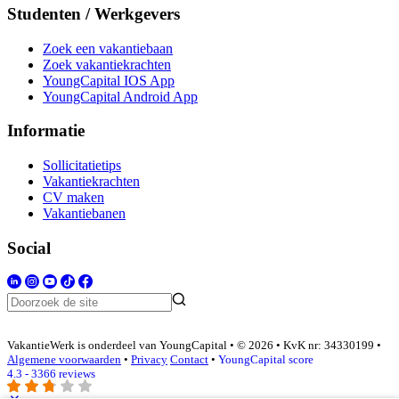
Studenten / Werkgevers
Zoek een vakantiebaan
Zoek vakantiekrachten
YoungCapital IOS App
YoungCapital Android App
Informatie
Sollicitatietips
Vakantiekrachten
CV maken
Vakantiebanen
Social
VakantieWerk is onderdeel van YoungCapital • © 2026 • KvK nr: 34330199 •
Algemene voorwaarden
•
Privacy
Contact
•
YoungCapital score
4.3 - 3366 reviews