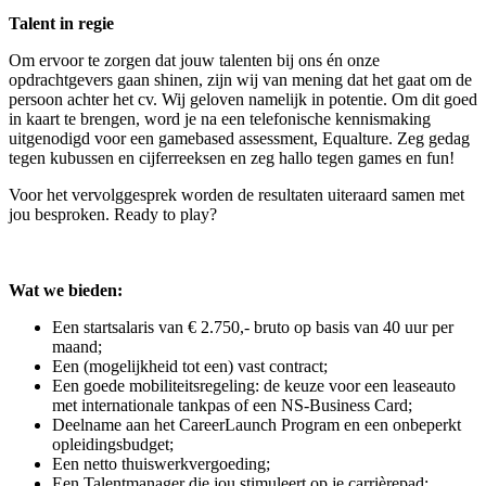
Talent in regie
Om ervoor te zorgen dat jouw talenten bij ons én onze
opdrachtgevers gaan shinen, zijn wij van mening dat het gaat om de
persoon achter het cv. Wij geloven namelijk in potentie. Om dit goed
in kaart te brengen, word je na een telefonische kennismaking
uitgenodigd voor een gamebased assessment, Equalture. Zeg gedag
tegen kubussen en cijferreeksen en zeg hallo tegen games en fun!
Voor het vervolggesprek worden de resultaten uiteraard samen met
jou besproken. Ready to play?
Wat we bieden:
Een startsalaris van € 2.750,- bruto op basis van 40 uur per
maand;
Een (mogelijkheid tot een) vast contract;
Een goede mobiliteitsregeling: de keuze voor een leaseauto
met internationale tankpas of een NS-Business Card;
Deelname aan het CareerLaunch Program en een onbeperkt
opleidingsbudget;
Een netto thuiswerkvergoeding;
Een Talentmanager die jou stimuleert op je carrièrepad;