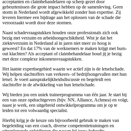
acceptanten en claimbehandelaren op scherp gezet door
gebeurtenissen die grote impact hebben op de samenleving. Geen
storm in Nederland wordt afgewikkeld zonder hun expertise. Zij
leveren hiermee een bijdrage aan het oplossen van de schade die
veroorzaakt wordt door deze stormen.
Naast schadevraagstukken houden onze professionals zich ook
bezig met verzuim en arbeidsongeschiktheid. Wist je dat het
ziekteverzuim in Nederland al in jaren niet meer zo hoog is
geweest? En dat 17% van de werknemers te maken krijgt met burn-
out klachten? Als acceptant of claimbehandelaar houd jij je bezig
met deze complexe inkomensvraagstukken.
Het laatste expertisegebied waarin we actief zijn is de letselschade.
Wij helpen slachtoffers van verkeers- of bedrijfsongevallen met hun
letsel. Je voert aansprakelijkheidsdiscussie en begeleidt een
slachtoffer in de afwikkeling van hun letselschade.
Wij bieden jou een uniek traineeprogramma van één jaar. Je start bij
een van onze opdrachtgevers (bijv. NN, Alliance, Achmea) en volgt,
naast je werk, een uitgebreid ontwikkelprogramma om je op te
leiden tot een volwaardig specialist.
Hierbij krijg je de keuze om bijvoorbeeld gebruik te maken van
begeleiding van een coach, diverse competentietrainingen en
uiteenlopende opleidingen die passen bij jouw behoefte,