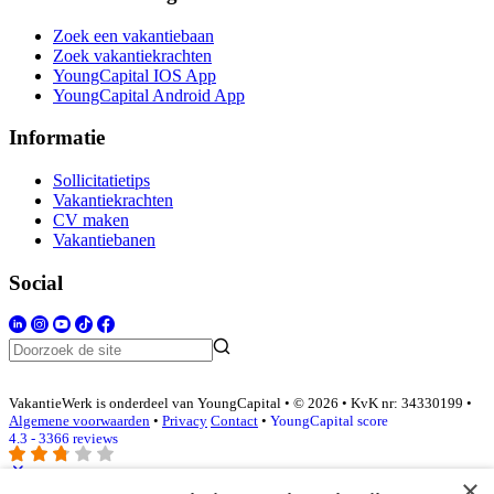
Zoek een vakantiebaan
Zoek vakantiekrachten
YoungCapital IOS App
YoungCapital Android App
Informatie
Sollicitatietips
Vakantiekrachten
CV maken
Vakantiebanen
Social
VakantieWerk is onderdeel van YoungCapital • © 2026 • KvK nr: 34330199 •
Algemene voorwaarden
•
Privacy
Contact
•
YoungCapital score
4.3 - 3366 reviews
×