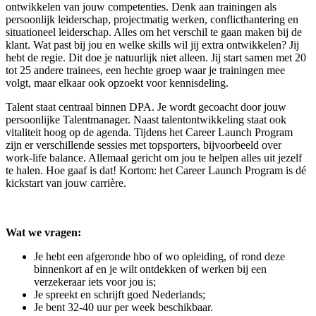
ontwikkelen van jouw competenties. Denk aan trainingen als
persoonlijk leiderschap, projectmatig werken, conflicthantering en
situationeel leiderschap. Alles om het verschil te gaan maken bij de
klant. Wat past bij jou en welke skills wil jij extra ontwikkelen? Jij
hebt de regie. Dit doe je natuurlijk niet alleen. Jij start samen met 20
tot 25 andere trainees, een hechte groep waar je trainingen mee
volgt, maar elkaar ook opzoekt voor kennisdeling.
Talent staat centraal binnen DPA. Je wordt gecoacht door jouw
persoonlijke Talentmanager. Naast talentontwikkeling staat ook
vitaliteit hoog op de agenda. Tijdens het Career Launch Program
zijn er verschillende sessies met topsporters, bijvoorbeeld over
work-life balance. Allemaal gericht om jou te helpen alles uit jezelf
te halen. Hoe gaaf is dat! Kortom: het Career Launch Program is dé
kickstart van jouw carrière.
Wat we vragen:
Je hebt een afgeronde hbo of wo opleiding, of rond deze
binnenkort af en je wilt ontdekken of werken bij een
verzekeraar iets voor jou is;
Je spreekt en schrijft goed Nederlands;
Je bent 32-40 uur per week beschikbaar.