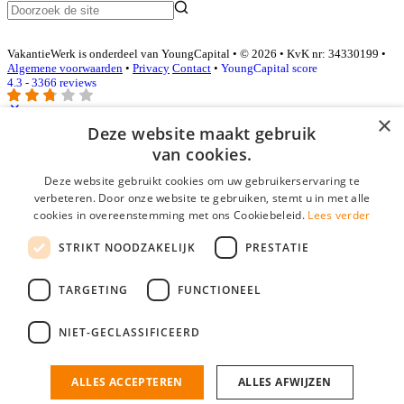
VakantieWerk is onderdeel van YoungCapital • © 2026 • KvK nr: 34330199 •
Algemene voorwaarden
•
Privacy
Contact
•
YoungCapital score
4.3 - 3366 reviews
×
Deze website maakt gebruik
Inloggen als bedrijf
van cookies.
Deze website gebruikt cookies om uw gebruikerservaring te
E-mail
*
verbeteren. Door onze website te gebruiken, stemt u in met alle
cookies in overeenstemming met ons Cookiebeleid.
Lees verder
Wachtwoord
STRIKT NOODZAKELIJK
PRESTATIE
login gegevens onthouden
Wachtwoord vergeten?
login
TARGETING
FUNCTIONEEL
Bedrijf aanmelden
NIET-GECLASSIFICEERD
Na het aanmelden kun je meteen je vacature plaatsen en heb je je
nieuwe collega/werknemer zo gevonden!
ALLES ACCEPTEREN
ALLES AFWIJZEN