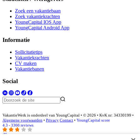
Zoek een vakantiebaan
Zoek vakantiekrachten
YoungCapital IOS App
YoungCapital Android App
Informatie
Sollicitatietips
Vakantiekrachten
CV maken
Vakantiebanen
Social
VakantieWerk is onderdeel van YoungCapital • © 2026 • KvK nr: 34330199 •
Algemene voorwaarden
•
Privacy
Contact
•
YoungCapital score
4.3 - 3366 reviews