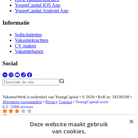
YoungCapital IOS App
YoungCapital Android App
Informatie
Sollicitatietips
Vakantiekrachten
CV maken
Vakantiebanen
Social
VakantieWerk is onderdeel van YoungCapital • © 2026 • KvK nr: 34330199 •
Algemene voorwaarden
•
Privacy
Contact
•
YoungCapital score
4.3 - 3366 reviews
×
Deze website maakt gebruik
Inloggen als bedrijf
van cookies.