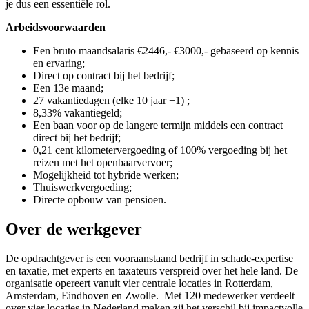
je dus een essentiële rol.
Arbeidsvoorwaarden
Een bruto maandsalaris €2446,- €3000,- gebaseerd op kennis
en ervaring;
Direct op contract bij het bedrijf;
Een 13e maand;
27 vakantiedagen (elke 10 jaar +1) ;
8,33% vakantiegeld;
Een baan voor op de langere termijn middels een contract
direct bij het bedrijf;
0,21 cent kilometervergoeding of 100% vergoeding bij het
reizen met het openbaarvervoer;
Mogelijkheid tot hybride werken;
Thuiswerkvergoeding;
Directe opbouw van pensioen.
Over de werkgever
De opdrachtgever is een vooraanstaand bedrijf in schade-expertise
en taxatie, met experts en taxateurs verspreid over het hele land. De
organisatie opereert vanuit vier centrale locaties in Rotterdam,
Amsterdam, Eindhoven en Zwolle. Met 120 medewerker verdeelt
over vier locaties in Nederland maken zij het verschil bij impactvolle