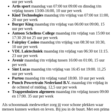
uur per week
Artis sport
maandag van 07:00 tot 09:00 en dinsdag t/m
vrijdag tussen 13:00-16:00, 10 uur per week
Kind Technologies
maandag t/m vrijdag van 07:00 tot 11:00,
20 uur per week
Burger King
maandag t/m vrijdag van 06:00 tot 09:00, 15
uur per week
Antoon Schellens College
maandag t/m vrijdag van 15:00 tot
17:30 20 tot 25 uur per week
Fairplay Casino
maandag t/m vrijdag van 08:30 tot 10:30,
10 uur per week
VDL Laktechniek
maandag t/m vrijdag van 06:30 tot 11:15.
23 uur per week
Avenir
maandag t/m vrijdag tussen 16:00 en 01:00, 15 uur
per week
Sint Lucas
maandag t/m vrijdag van 16:45 tot 19:00. 11,25
uur per week
Partou
maandag t/m vrijdag vanaf 18:00. 10 uur per week
Punch Powertrain Nederland B.V.
maandag t/m vrijdag in
de ochtend of middag. 12,5 uur per week
Trappenhuizen algemeen
maandag t/m vrijdag tussen 09:00
en 17:00. 35 uur per week
Als schoonmaak medewerker zorg jij voor schone plekken waar
mensen kunnen werken en leven. Bij jou in de buurt. Met een prima