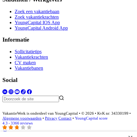
Zoek een vakantiebaan
Zoek vakantiekrachten
YoungCapital IOS App
YoungCapital Android App
Informatie
Sollicitatietips
Vakantiekrachten
CV maken
Vakantiebanen
Social
VakantieWerk is onderdeel van YoungCapital • © 2026 • KvK nr: 34330199 •
Algemene voorwaarden
•
Privacy
Contact
•
YoungCapital score
4.3 - 3366 reviews