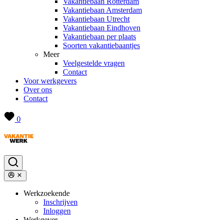
Vakantiebaan Rotterdam
Vakantiebaan Amsterdam
Vakantiebaan Utrecht
Vakantiebaan Eindhoven
Vakantiebaan per plaats
Soorten vakantiebaantjes
Meer
Veelgestelde vragen
Contact
Voor werkgevers
Over ons
Contact
0
Werkzoekende
Inschrijven
Inloggen
Werkgever