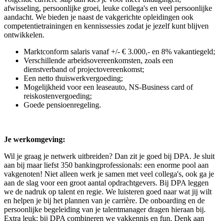
afwisseling, persoonlijke groei, leuke collega's en veel persoonlijke
aandacht. We bieden je naast de vakgerichte opleidingen ook
competentietrainingen en kennissessies zodat je jezelf kunt blijven
ontwikkelen.
Marktconform salaris vanaf +/- € 3.000,- en 8% vakantiegeld;
Verschillende arbeidsovereenkomsten, zoals een
dienstverband of projectovereenkomst;
Een netto thuiswerkvergoeding;
Mogelijkheid voor een leaseauto, NS-Business card of
reiskostenvergoeding;
Goede pensioenregeling.
Je werkomgeving:
Wil je graag je netwerk uitbreiden? Dan zit je goed bij DPA. Je sluit
aan bij maar liefst 350 bankingprofessionals: een enorme pool aan
vakgenoten! Niet alleen werk je samen met veel collega's, ook ga je
aan de slag voor een groot aantal opdrachtgevers. Bij DPA leggen
we de nadruk op talent en regie. We luisteren goed naar wat jij wilt
en helpen je bij het plannen van je carrière. De onboarding en de
persoonlijke begeleiding van je talentmanager dragen hieraan bij.
Extra leuk: bij DPA combineren we vakkennis en fun. Denk aan