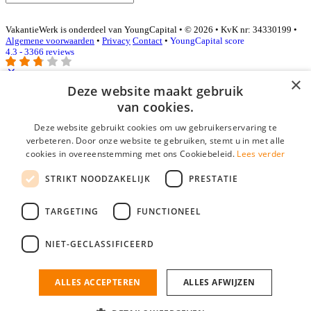
VakantieWerk is onderdeel van YoungCapital • © 2026 • KvK nr: 34330199 •
Algemene voorwaarden
•
Privacy
Contact
•
YoungCapital score
4.3 - 3366 reviews
×
Deze website maakt gebruik
Inloggen als bedrijf
van cookies.
Deze website gebruikt cookies om uw gebruikerservaring te
E-mail
*
verbeteren. Door onze website te gebruiken, stemt u in met alle
cookies in overeenstemming met ons Cookiebeleid.
Lees verder
Wachtwoord
STRIKT NOODZAKELIJK
PRESTATIE
login gegevens onthouden
Wachtwoord vergeten?
login
TARGETING
FUNCTIONEEL
Bedrijf aanmelden
NIET-GECLASSIFICEERD
Na het aanmelden kun je meteen je vacature plaatsen en heb je je
nieuwe collega/werknemer zo gevonden!
ALLES ACCEPTEREN
ALLES AFWIJZEN
Heb je nog geen gratis bedrijfsprofiel?