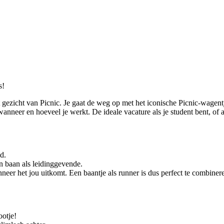
s!
et gezicht van Picnic. Je gaat de weg op met het iconische Picnic-wagen
 wanneer en hoeveel je werkt. De ideale vacature als je student bent, of
d.
en baan als leidinggevende.
anneer het jou uitkomt. Een baantje als runner is dus perfect te combine
ootje!