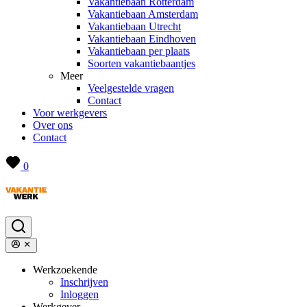
Vakantiebaan Rotterdam
Vakantiebaan Amsterdam
Vakantiebaan Utrecht
Vakantiebaan Eindhoven
Vakantiebaan per plaats
Soorten vakantiebaantjes
Meer
Veelgestelde vragen
Contact
Voor werkgevers
Over ons
Contact
0
Werkzoekende
Inschrijven
Inloggen
Werkgever