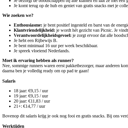
Je bezorgt de boodschappen bij alle klanten en laat ze met een g
Je komt terug op de hub en geniet van gratis snacks met je col
Wie zoeken we?
Enthousiasme:
je bent positief ingesteld en barst van de energi
Klantvriendelijkheid:
je wordt hét gezicht van Picnic. Je vind
Verantwoordelijkheidsgevoel:
je zorgt ervoor dat alle boods
Je hebt een Rijbewijs B.
Je bent minimaal 16 uur per week beschikbaar.
Je spreek vloeiend Nederlands.
Moet ik ervaring hebben als runner?
Nee, sommige runners waren eerst pakketbezorger, maar anderen komen
daarna ben je volledig ready om op pad te gaan!
Salaris
18 jaar: €9,15 / uur
19 jaar: €9,15 / uur
20 jaar: €11,83 / uur
21+: €14,77 / uur
Bovenop dit salaris krijg je ook nog fooi en gratis snacks. Bij ons v
Werktijden