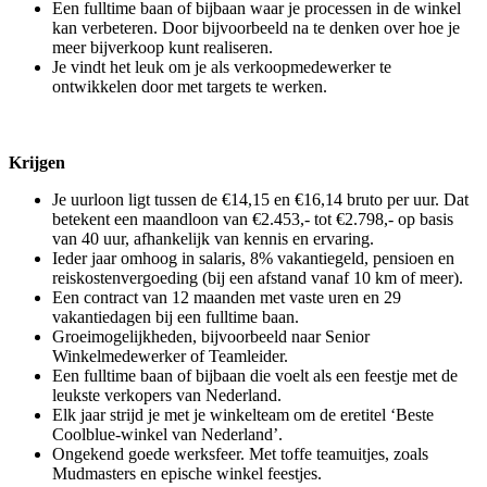
Een fulltime baan of bijbaan waar je processen in de winkel
kan verbeteren. Door bijvoorbeeld na te denken over hoe je
meer bijverkoop kunt realiseren.
Je vindt het leuk om je als verkoopmedewerker te
ontwikkelen door met targets te werken.
Krijgen
Je uurloon ligt tussen de €14,15 en €16,14 bruto per uur. Dat
betekent een maandloon van €2.453,- tot €2.798,- op basis
van 40 uur, afhankelijk van kennis en ervaring.
Ieder jaar omhoog in salaris, 8% vakantiegeld, pensioen en
reiskostenvergoeding (bij een afstand vanaf 10 km of meer).
Een contract van 12 maanden met vaste uren en 29
vakantiedagen bij een fulltime baan.
Groeimogelijkheden, bijvoorbeeld naar Senior
Winkelmedewerker of Teamleider.
Een fulltime baan of bijbaan die voelt als een feestje met de
leukste verkopers van Nederland.
Elk jaar strijd je met je winkelteam om de eretitel ‘Beste
Coolblue-winkel van Nederland’.
Ongekend goede werksfeer. Met toffe teamuitjes, zoals
Mudmasters en epische winkel feestjes.