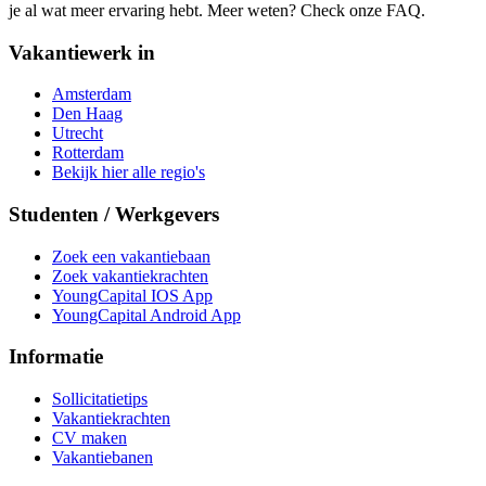
je al wat meer ervaring hebt. Meer weten? Check onze FAQ.
Vakantiewerk in
Amsterdam
Den Haag
Utrecht
Rotterdam
Bekijk hier alle regio's
Studenten / Werkgevers
Zoek een vakantiebaan
Zoek vakantiekrachten
YoungCapital IOS App
YoungCapital Android App
Informatie
Sollicitatietips
Vakantiekrachten
CV maken
Vakantiebanen