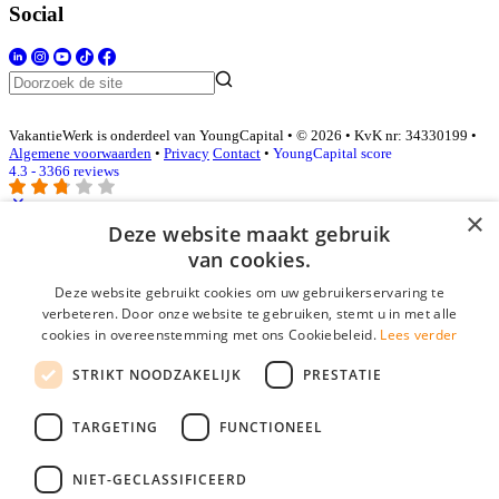
Social
VakantieWerk is onderdeel van YoungCapital • © 2026 • KvK nr: 34330199 •
Algemene voorwaarden
•
Privacy
Contact
•
YoungCapital score
4.3 - 3366 reviews
×
Deze website maakt gebruik
Inloggen als bedrijf
van cookies.
Deze website gebruikt cookies om uw gebruikerservaring te
E-mail
*
verbeteren. Door onze website te gebruiken, stemt u in met alle
cookies in overeenstemming met ons Cookiebeleid.
Lees verder
Wachtwoord
STRIKT NOODZAKELIJK
PRESTATIE
login gegevens onthouden
Wachtwoord vergeten?
login
TARGETING
FUNCTIONEEL
Bedrijf aanmelden
NIET-GECLASSIFICEERD