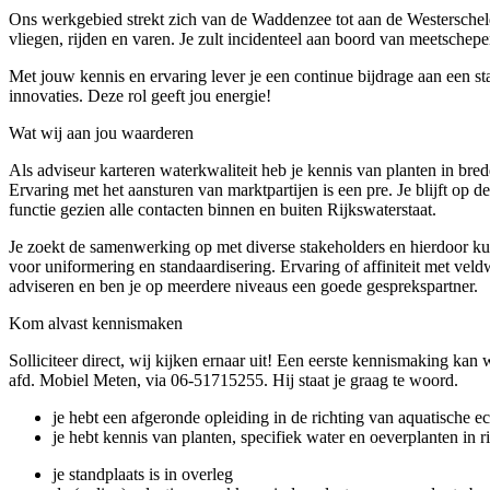
Ons werkgebied strekt zich van de Waddenzee tot aan de Westerschel
vliegen, rijden en varen. Je zult incidenteel aan boord van meetschepe
Met jouw kennis en ervaring lever je een continue bijdrage aan een st
innovaties. Deze rol geeft jou energie!
Wat wij aan jou waarderen
Als adviseur karteren waterkwaliteit heb je kennis van planten in bred
Ervaring met het aansturen van marktpartijen is een pre. Je blijft op
functie gezien alle contacten binnen en buiten Rijkswaterstaat.
Je zoekt de samenwerking op met diverse stakeholders en hierdoor kun
voor uniformering en standaardisering. Ervaring of affiniteit met veld
adviseren en ben je op meerdere niveaus een goede gesprekspartner.
Kom alvast kennismaken
Solliciteer direct, wij kijken ernaar uit! Een eerste kennismaking kan
afd. Mobiel Meten, via 06-51715255. Hij staat je graag te woord.
je hebt een afgeronde opleiding in de richting van aquatische ec
je hebt kennis van planten, specifiek water en oeverplanten in 
je standplaats is in overleg