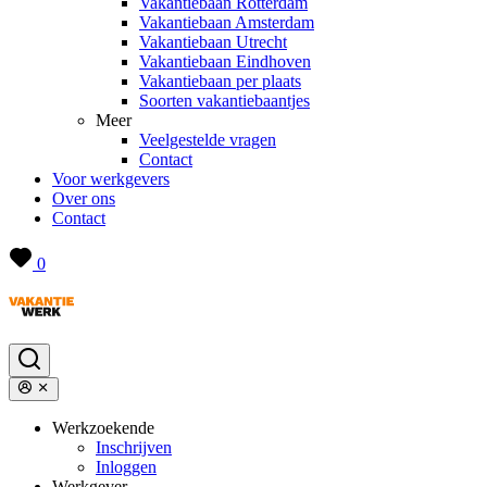
Vakantiebaan Rotterdam
Vakantiebaan Amsterdam
Vakantiebaan Utrecht
Vakantiebaan Eindhoven
Vakantiebaan per plaats
Soorten vakantiebaantjes
Meer
Veelgestelde vragen
Contact
Voor werkgevers
Over ons
Contact
0
Werkzoekende
Inschrijven
Inloggen
Werkgever