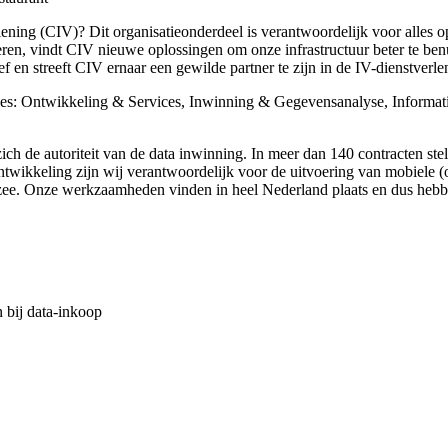
iening (CIV)? Dit organisatieonderdeel is verantwoordelijk voor alles 
eren, vindt CIV nieuwe oplossingen om onze infrastructuur beter te ben
 en streeft CIV ernaar een gewilde partner te zijn in de IV-dienstverle
cties: Ontwikkeling & Services, Inwinning & Gegevensanalyse, Informa
ch de autoriteit van de data inwinning. In meer dan 140 contracten ste
ntwikkeling zijn wij verantwoordelijk voor de uitvoering van mobiele 
op zee. Onze werkzaamheden vinden in heel Nederland plaats en dus heb
 bij data-inkoop