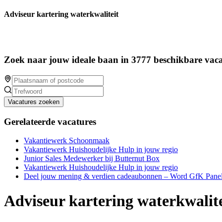
Adviseur kartering waterkwaliteit
Zoek naar jouw ideale baan in 3777 beschikbare vaca
Vacatures zoeken
Gerelateerde vacatures
Vakantiewerk Schoonmaak
Vakantiewerk Huishoudelijke Hulp in jouw regio
Junior Sales Medewerker bij Butternut Box
Vakantiewerk Huishoudelijke Hulp in jouw regio
Deel jouw mening & verdien cadeaubonnen – Word GfK Panel
Adviseur kartering waterkwalite