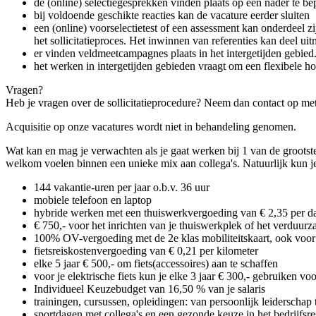
de (online) selectiegesprekken vinden plaats op een nader te b
bij voldoende geschikte reacties kan de vacature eerder sluiten
een (online) voorselectietest of een assessment kan onderdeel z
het sollicitatieproces. Het inwinnen van referenties kan deel ui
er vinden veldmeetcampagnes plaats in het intergetijden gebi
het werken in intergetijden gebieden vraagt om een flexibele ho
Vragen?
Heb je vragen over de sollicitatieprocedure? Neem dan contact op met
Acquisitie op onze vacatures wordt niet in behandeling genomen.
Wat kan en mag je verwachten als je gaat werken bij 1 van de grootst
welkom voelen binnen een unieke mix aan collega's. Natuurlijk kun 
144 vakantie-uren per jaar o.b.v. 36 uur
mobiele telefoon en laptop
hybride werken met een thuiswerkvergoeding van € 2,35 per d
€ 750,- voor het inrichten van je thuiswerkplek of het verduu
100% OV-vergoeding met de 2e klas mobiliteitskaart, ook voo
fietsreiskostenvergoeding van € 0,21 per kilometer
elke 5 jaar € 500,- om fiets(accessoires) aan te schaffen
voor je elektrische fiets kun je elke 3 jaar € 300,- gebruiken v
Individueel Keuzebudget van 16,50 % van je salaris
trainingen, cursussen, opleidingen: van persoonlijk leiderschap 
sportdagen met collega's en een gezonde keuze in het bedrijfsre