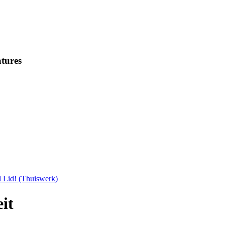
tures
 Lid! (Thuiswerk)
it