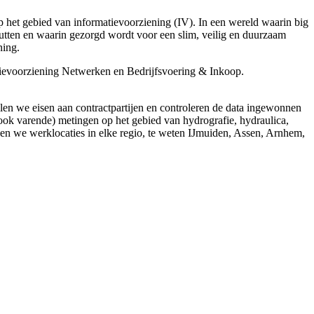
op het gebied van informatievoorziening (IV). In een wereld waarin big
utten en waarin gezorgd wordt voor een slim, veilig en duurzaam
ning.
tievoorziening Netwerken en Bedrijfsvoering & Inkoop.
llen we eisen aan contractpartijen en controleren de data ingewonnen
(ook varende) metingen op het gebied van hydrografie, hydraulica,
ben we werklocaties in elke regio, te weten IJmuiden, Assen, Arnhem,