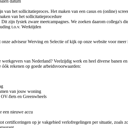
epalen datum
ijn van het sollicitatieproces. Het maken van een casus en (online) scr
tmaken van het sollicitatieprocedure
ed. Dit zijn fysiek zware meetcampagnes. We zoeken daarom collega's d
uding t.o.v. Werktijden
 onze adviseur Werving en Selectie of kijk op onze website voor meer 
e werkgevers van Nederland? Veelzijdig werk en heel diverse banen en 
je óók rekenen op goede arbeidsvoorwaarden:
ag
rzamen van jouw woning
r OV-fiets en Greenwheels
oor een nieuwe accu
tot certificeringen op je vakgebied verlofregelingen per situatie, zoals 
staurant