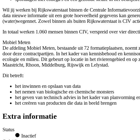
Wil jij werken bij Rijkswaterstaat binnen de Centrale Informatievoorz
data nieuwe informatie uit een grote hoeveelheid gegevens kan gener
(water)wegennet. Zowel binnen als buiten Rijkswaterstaat is CIV actief
In totaal werken 1.060 mensen binnen CIV, verspreid over vier dire
Mobiel Meten
De afdeling Mobiel Meten, bestaande uit 72 formatieplaatsen, noemt zi
door deze contractpartijen. In het kader van kennisbehoud en kenniso
ecologie en milieu. Dit gebeurt op locatie in het rivierengebied en 
Maastricht, Rhoon, Middelburg, Rijswijk en Lelystad.
Dit betreft:
het inwinnen en opslaan van data
het nemen van biologische en chemische monsters
het geven van technisch advies in het kader van planvorming en
het creëren van producten die data in beeld brengen
Extra informatie
Status
Inactief