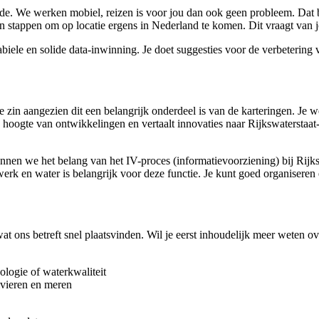
de. We werken mobiel, reizen is voor jou dan ook geen probleem. Dat 
n stappen om op locatie ergens in Nederland te komen. Dit vraagt van jo
abiele en solide data-inwinning. Je doet suggesties voor de verbetering
e zin aangezien dit een belangrijk onderdeel is van de karteringen. Je 
 de hoogte van ontwikkelingen en vertaalt innovaties naar Rijkswatersta
nen we het belang van het IV-proces (informatievoorziening) bij Rijkswa
werk en water is belangrijk voor deze functie. Je kunt goed organiseren
 wat ons betreft snel plaatsvinden. Wil je eerst inhoudelijk meer weten
ologie of waterkwaliteit
rivieren en meren