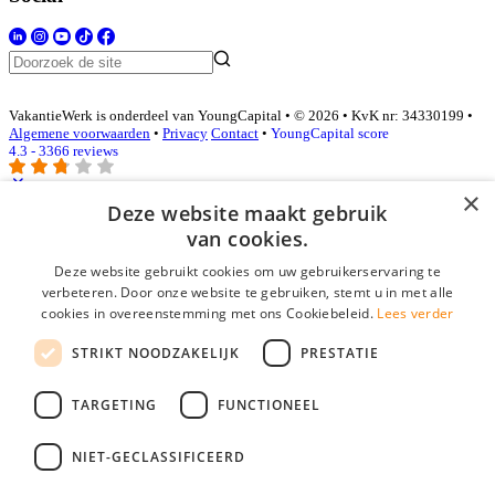
VakantieWerk is onderdeel van YoungCapital • © 2026 • KvK nr: 34330199 •
Algemene voorwaarden
•
Privacy
Contact
•
YoungCapital score
4.3 - 3366 reviews
×
Deze website maakt gebruik
Inloggen als bedrijf
van cookies.
Deze website gebruikt cookies om uw gebruikerservaring te
E-mail
*
verbeteren. Door onze website te gebruiken, stemt u in met alle
cookies in overeenstemming met ons Cookiebeleid.
Lees verder
Wachtwoord
STRIKT NOODZAKELIJK
PRESTATIE
login gegevens onthouden
Wachtwoord vergeten?
login
TARGETING
FUNCTIONEEL
Bedrijf aanmelden
NIET-GECLASSIFICEERD
Na het aanmelden kun je meteen je vacature plaatsen en heb je je