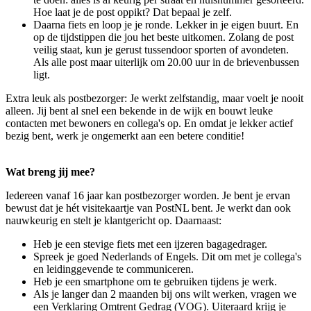
Hoe laat je de post oppikt? Dat bepaal je zelf.
Daarna fiets en loop je je ronde. Lekker in je eigen buurt. En
op de tijdstippen die jou het beste uitkomen. Zolang de post
veilig staat, kun je gerust tussendoor sporten of avondeten.
Als alle post maar uiterlijk om 20.00 uur in de brievenbussen
ligt.
Extra leuk als postbezorger: Je werkt zelfstandig, maar voelt je nooit
alleen. Jij bent al snel een bekende in de wijk en bouwt leuke
contacten met bewoners en collega's op. En omdat je lekker actief
bezig bent, werk je ongemerkt aan een betere conditie!
Wat breng jij mee?
Iedereen vanaf 16 jaar kan postbezorger worden. Je bent je ervan
bewust dat je hét visitekaartje van PostNL bent. Je werkt dan ook
nauwkeurig en stelt je klantgericht op. Daarnaast:
Heb je een stevige fiets met een ijzeren bagagedrager.
Spreek je goed Nederlands of Engels. Dit om met je collega's
en leidinggevende te communiceren.
Heb je een smartphone om te gebruiken tijdens je werk.
Als je langer dan 2 maanden bij ons wilt werken, vragen we
een Verklaring Omtrent Gedrag (VOG). Uiteraard krijg je