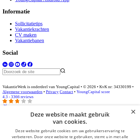
Informatie
Sollicitatietips
Vakantiekrachten
CV maken
Vakantiebanen
Social
VakantieWerk is onderdeel van YoungCapital • © 2026 • KvK nr: 34330199 •
Algemene voorwaarden
•
Privacy
Contact
•
YoungCapital score
4.3 - 3366 reviews
×
Deze website maakt gebruik
Inloggen als bedrijf
van cookies.
Deze website gebruikt cookies om uw gebruikerservaring te
E-mail
*
verbeteren. Door onze website te gebruiken, stemt u in met alle