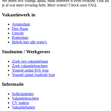
We heten wel YoungCapital, maar iedereen is even welkom. Ook als
je al wat meer ervaring hebt. Meer weten? Check onze FAQ.
Vakantiewerk in
Amsterdam
Den Haag
Utrecht
Rotterdam
Bekijk hier alle regio's
Studenten / Werkgevers
Zoek een vakantiebaan
Zoek vakantiekrachten
YoungCapital IOS App
YoungCapital Android App
Informatie
Sollicitatietips
Vakantiekrachten
CV maken
Vakantiebanen