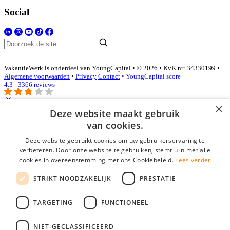
Social
VakantieWerk is onderdeel van YoungCapital • © 2026 • KvK nr: 34330199 •
Algemene voorwaarden
•
Privacy
Contact
•
YoungCapital score
4.3 - 3366 reviews
×
Deze website maakt gebruik
Inloggen als bedrijf
van cookies.
Deze website gebruikt cookies om uw gebruikerservaring te
E-mail
*
verbeteren. Door onze website te gebruiken, stemt u in met alle
cookies in overeenstemming met ons Cookiebeleid.
Lees verder
Wachtwoord
STRIKT NOODZAKELIJK
PRESTATIE
login gegevens onthouden
Wachtwoord vergeten?
login
TARGETING
FUNCTIONEEL
Bedrijf aanmelden
NIET-GECLASSIFICEERD