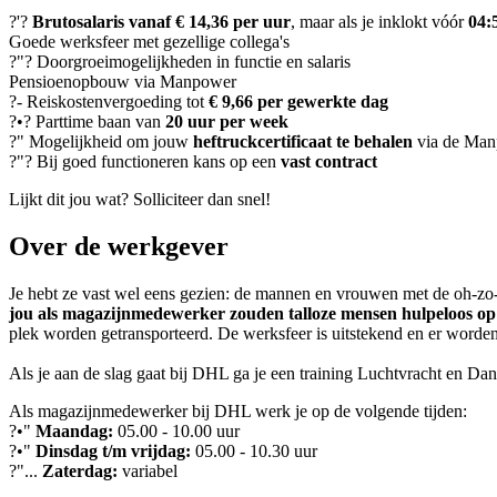
?'?
Brutosalaris vanaf € 14,36 per uur
, maar als je inklokt vóór
04:
Goede werksfeer met gezellige collega's
?"? Doorgroeimogelijkheden in functie en salaris
Pensioenopbouw via Manpower
?- Reiskostenvergoeding tot
€ 9,66 per gewerkte dag
?•? Parttime baan van
20 uur per week
?" Mogelijkheid om jouw
heftruckcertificaat te behalen
via de Man
?"? Bij goed functioneren kans op een
vast contract
Lijkt dit jou wat? Solliciteer dan snel!
Over de werkgever
Je hebt ze vast wel eens gezien: de mannen en vrouwen met de oh-zo-
jou als magazijnmedewerker zouden talloze mensen hulpeloos o
plek worden getransporteerd. De werksfeer is uitstekend en er worden
Als je aan de slag gaat bij DHL ga je een training Luchtvracht en
Als magazijnmedewerker bij DHL werk je op de volgende tijden:
?•"
Maandag:
05.00 - 10.00 uur
?•"
Dinsdag t/m vrijdag:
05.00 - 10.30 uur
?"...
Zaterdag:
variabel