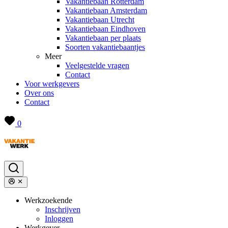
Vakantiebaan Rotterdam
Vakantiebaan Amsterdam
Vakantiebaan Utrecht
Vakantiebaan Eindhoven
Vakantiebaan per plaats
Soorten vakantiebaantjes
Meer
Veelgestelde vragen
Contact
Voor werkgevers
Over ons
Contact
0
Werkzoekende
Inschrijven
Inloggen
Werkgever