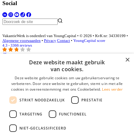
Social
VakantieWerk is onderdeel van YoungCapital • © 2026 • KvK nr: 34330199 •
Algemene voorwaarden
•
Privacy
Contact
•
YoungCapital score
4.3 - 3366 reviews
×
Deze website maakt gebruik
Inloggen als bedrijf
van cookies.
Deze website gebruikt cookies om uw gebruikerservaring te
E-mail
*
verbeteren. Door onze website te gebruiken, stemt u in met alle
cookies in overeenstemming met ons Cookiebeleid.
Lees verder
Wachtwoord
STRIKT NOODZAKELIJK
PRESTATIE
login gegevens onthouden
Wachtwoord vergeten?
login
TARGETING
FUNCTIONEEL
Bedrijf aanmelden
NIET-GECLASSIFICEERD