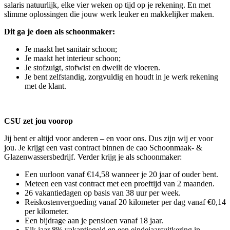
salaris natuurlijk, elke vier weken op tijd op je rekening. En met
slimme oplossingen die jouw werk leuker en makkelijker maken.
Dit ga je doen als schoonmaker:
Je maakt het sanitair schoon;
Je maakt het interieur schoon;
Je stofzuigt, stofwist en dweilt de vloeren.
Je bent zelfstandig, zorgvuldig en houdt in je werk rekening
met de klant.
CSU zet jou voorop
Jij bent er altijd voor anderen – en voor ons. Dus zijn wij er voor
jou. Je krijgt een vast contract binnen de cao Schoonmaak- &
Glazenwassersbedrijf. Verder krijg je als schoonmaker:
Een uurloon vanaf €14,58 wanneer je 20 jaar of ouder bent.
Meteen een vast contract met een proeftijd van 2 maanden.
26 vakantiedagen op basis van 38 uur per week.
Reiskostenvergoeding vanaf 20 kilometer per dag vanaf €0,14
per kilometer.
Een bijdrage aan je pensioen vanaf 18 jaar.
Elk jaar 8% vakantiegeld en een eindejaarsuitkering in