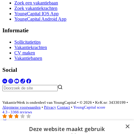
Zoek een vakantiebaan
Zoek vakantiekrachten
YoungCapital IOS App
YoungCapital Android App
Informatie
Sollicitatietips
Vakantiekrachten
CV maken
Vakantiebanen
Social
VakantieWerk is onderdeel van YoungCapital • © 2026 • KvK nr: 34330199 •
Algemene voorwaarden
•
Privacy
Contact
•
YoungCapital score
4.3 - 3366 reviews
×
Deze website maakt gebruik
Inloggen als bedrijf