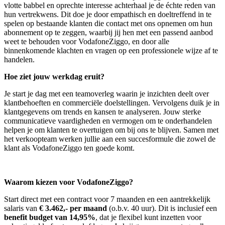
vlotte babbel en oprechte interesse achterhaal je de échte reden van
hun vertrekwens. Dit doe je door empathisch en doeltreffend in te
spelen op bestaande klanten die contact met ons opnemen om hun
abonnement op te zeggen, waarbij jij hen met een passend aanbod
weet te behouden voor VodafoneZiggo, en door alle
binnenkomende klachten en vragen op een professionele wijze af te
handelen.
Hoe ziet jouw werkdag eruit?
Je start je dag met een teamoverleg waarin je inzichten deelt over
klantbehoeften en commerciële doelstellingen. Vervolgens duik je in
klantgegevens om trends en kansen te analyseren. Jouw sterke
communicatieve vaardigheden en vermogen om te onderhandelen
helpen je om klanten te overtuigen om bij ons te blijven. Samen met
het verkoopteam werken jullie aan een succesformule die zowel de
klant als VodafoneZiggo ten goede komt.
Waarom kiezen voor VodafoneZiggo?
Start direct met een contract voor 7 maanden en een aantrekkelijk
salaris van
€ 3.462,- per maand
(o.b.v. 40 uur). Dit is inclusief een
benefit budget van 14,95%
, dat je flexibel kunt inzetten voor