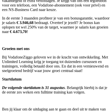
vakantiegeld of extra verlofdagen. Je krijgt van ons een tegoedbon
voor een telefoon, een Vodafone-abonnement (ook voor privé) en
een NS-Business Card naar keuze.
In de eerste 3 maanden profiteer je van een bonusgarantie, waardoor
je salaris
€ 3.946,68
bedraagt. Overtref je jezelf? Je bonus kan
oplopen tot wel 250% van de target, waarmee je salaris kan groeien
naar
€ 4.673,70
!
Groeien met ons
Bij VodafoneZiggo geloven we in de kracht van ontwikkeling. Met
Unlimited Learning krijg je toegang tot duizenden cursussen en
trainingen, volledig betaald door ons. En dat in een vernieuwend en
snelgroeiend bedrijf waar jouw groei centraal staat!
Startdatum
De volgende startdatum is 31 augustus
. Belangrijk hierbij is dat je
de eerste zes weken een fulltime training kan volgen.
Ben jij klaar om de uitdaging aan te gaan en deel uit te maken van