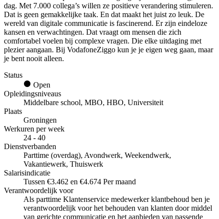
dag. Met 7.000 collega’s willen ze positieve verandering stimuleren.
Dat is geen gemakkelijke taak. En dat maakt het juist zo leuk. De
wereld van digitale communicatie is fascinerend. Er zijn eindeloze
kansen en verwachtingen. Dat vraagt om mensen die zich
comfortabel voelen bij complexe vragen. Die elke uitdaging met
plezier aangaan. Bij VodafoneZiggo kun je je eigen weg gaan, maar
je bent nooit alleen.
Status
Open
Opleidingsniveaus
Middelbare school, MBO, HBO, Universiteit
Plaats
Groningen
Werkuren per week
24 - 40
Dienstverbanden
Parttime (overdag), Avondwerk, Weekendwerk,
Vakantiewerk, Thuiswerk
Salarisindicatie
Tussen €3.462 en €4.674 Per maand
Verantwoordelijk voor
Als parttime Klantenservice medewerker klantbehoud ben je
verantwoordelijk voor het behouden van klanten door middel
van gerichte communicatie en het aanbieden van passende