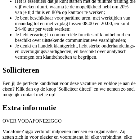
Het is essentieel dat je kunt starten met de fulltime training die
vijf weken duurt, waarna je de mogelijkheid hebt om 20%
van je tijd thuis en 80% op kantoor te werken;
Je bent beschikbaar voor parttime uren, met werktijden van
maandag tot en met vrijdag tussen 08:00 en 20:00, en kunt
24-40 uur per week werken;
Je hebt ervaring in commerciële functies of klantbehoud en
beschikt over uitstekende communicatieve vaardigheden;
Je denkt en handelt klantgericht, hebt sterke onderhandelings-
en overtuigingsvaardigheden, en beschikt over analytisch
vermogen om klantbehoeften te begrijpen.
Solliciteren
Ben jij de perfecte kandidaat voor deze vacature en voldoe je aan de
eisen? Klik dan op de knop 'Solliciteer direct!' en we nemen zo snel
mogelijk contact met je op!
Extra informatie
OVER VODAFONEZIGGO
VodafoneZiggo verbindt miljoenen mensen en organisaties. Zij
zetten zich in voor plezier en vooruitgang bij elke verbinding, elke