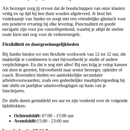
Als bezorger zorg jij ervoor dat de boodschappen van onze klanten
veilig en op tijd bij hen thuis worden afgeleverd. Je bent het
visitekaartje van Jumbo en zorgt met een vriendelijke glimlach voor
een positieve ervaring bij elke levering. Punctualiteit en goede
navigatie zijn voor jou vanzelfsprekend, waarbij je altijd de snelste
route kiest met oog voor de verkeersregels.
Flexibiliteit en doorgroeimogelijkheden
Bij Jumbo bieden we een flexibele werkweek van 12 tot 32 uur, die
makkelijk te combineren is met bijvoorbeeld je studie of andere
verplichtingen. En dat is nog niet alles! Bij ons krijg je volop kansen
om door te groeien, bijvoorbeeld naar senior bezorger, opleider of
coach. Bovendien bieden we aantrekkelijke secundaire
arbeidsvoorwaarden, zoals een gedeeltelijke maaltijdvergoeding bij
late shifts en jaarlijkse salarisverhogingen op basis van je
functiejaren.
De shifts duren gemiddeld zes uur en zijn verdeeld over de volgende
tijdsblokken:
Ochtendshift:
07:00 - 15:00 uur
Avondshift:
15:00 - 23:00 uur