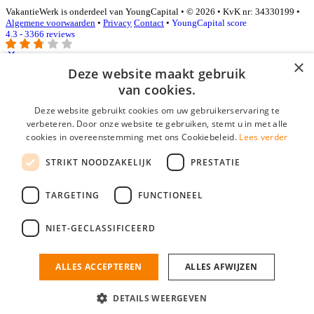
VakantieWerk is onderdeel van YoungCapital • © 2026 • KvK nr: 34330199 •
Algemene voorwaarden
•
Privacy
Contact
•
YoungCapital score
4.3 - 3366 reviews
×
Deze website maakt gebruik
Inloggen als bedrijf
van cookies.
Deze website gebruikt cookies om uw gebruikerservaring te
E-mail
*
verbeteren. Door onze website te gebruiken, stemt u in met alle
cookies in overeenstemming met ons Cookiebeleid.
Lees verder
Wachtwoord
STRIKT NOODZAKELIJK
PRESTATIE
login gegevens onthouden
Wachtwoord vergeten?
login
TARGETING
FUNCTIONEEL
Bedrijf aanmelden
NIET-GECLASSIFICEERD
Na het aanmelden kun je meteen je vacature plaatsen en heb je je
nieuwe collega/werknemer zo gevonden!
ALLES ACCEPTEREN
ALLES AFWIJZEN
Heb je nog geen gratis bedrijfsprofiel?
DETAILS WEERGEVEN
Bedrijf aanmelden