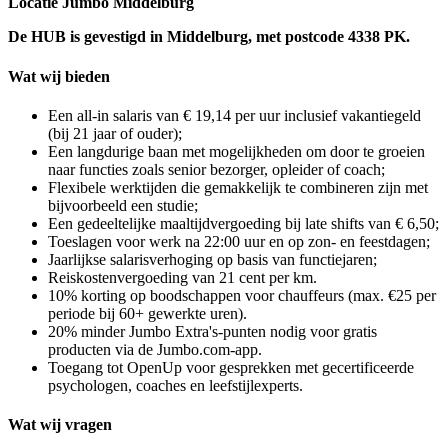
Locatie Jumbo Middelburg
De HUB is gevestigd in Middelburg, met postcode 4338 PK.
Wat wij bieden
Een all-in salaris van € 19,14 per uur inclusief vakantiegeld
(bij 21 jaar of ouder);
Een langdurige baan met mogelijkheden om door te groeien
naar functies zoals senior bezorger, opleider of coach;
Flexibele werktijden die gemakkelijk te combineren zijn met
bijvoorbeeld een studie;
Een gedeeltelijke maaltijdvergoeding bij late shifts van € 6,50;
Toeslagen voor werk na 22:00 uur en op zon- en feestdagen;
Jaarlijkse salarisverhoging op basis van functiejaren;
Reiskostenvergoeding van 21 cent per km.
10% korting op boodschappen voor chauffeurs (max. €25 per
periode bij 60+ gewerkte uren).
20% minder Jumbo Extra's-punten nodig voor gratis
producten via de Jumbo.com-app.
Toegang tot OpenUp voor gesprekken met gecertificeerde
psychologen, coaches en leefstijlexperts.
Wat wij vragen