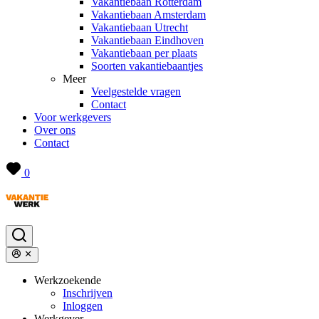
Vakantiebaan Rotterdam
Vakantiebaan Amsterdam
Vakantiebaan Utrecht
Vakantiebaan Eindhoven
Vakantiebaan per plaats
Soorten vakantiebaantjes
Meer
Veelgestelde vragen
Contact
Voor werkgevers
Over ons
Contact
0
Werkzoekende
Inschrijven
Inloggen
Werkgever