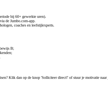
riode bij 60+ gewerkte uren).
 via de Jumbo.com-app.
logen, coaches en leefstijlexperts.
jbewijs B;
ekenden;
.
isen? Klik dan op de knop 'Solliciteer direct!' of stuur je motivatie na