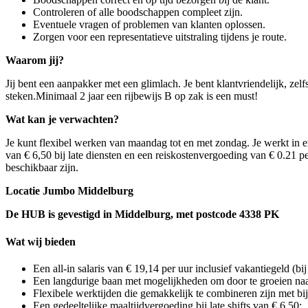
Controleren of alle boodschappen compleet zijn.
Eventuele vragen of problemen van klanten oplossen.
Zorgen voor een representatieve uitstraling tijdens je route.
Waarom jij?
Jij bent een aanpakker met een glimlach. Je bent klantvriendelijk, ze
steken.Minimaal 2 jaar een rijbewijs B op zak is een must!
Wat kan je verwachten?
Je kunt flexibel werken van maandag tot en met zondag. Je werkt in
van € 6,50 bij late diensten en een reiskostenvergoeding van € 0.21 
beschikbaar zijn.
Locatie Jumbo Middelburg
De HUB is gevestigd in Middelburg, met postcode 4338 PK
Wat wij bieden
Een all-in salaris van € 19,14 per uur inclusief vakantiegeld (bij
Een langdurige baan met mogelijkheden om door te groeien naar 
Flexibele werktijden die gemakkelijk te combineren zijn met bi
Een gedeeltelijke maaltijdvergoeding bij late shifts van € 6,50;