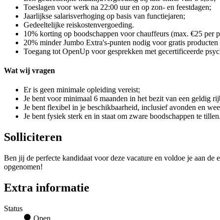
Toeslagen voor werk na 22:00 uur en op zon- en feestdagen;
Jaarlijkse salarisverhoging op basis van functiejaren;
Gedeeltelijke reiskostenvergoeding.
10% korting op boodschappen voor chauffeurs (max. €25 per pe
20% minder Jumbo Extra's-punten nodig voor gratis producten
Toegang tot OpenUp voor gesprekken met gecertificeerde psycho
Wat wij vragen
Er is geen minimale opleiding vereist;
Je bent voor minimaal 6 maanden in het bezit van een geldig ri
Je bent flexibel in je beschikbaarheid, inclusief avonden en we
Je bent fysiek sterk en in staat om zware boodschappen te tillen
Solliciteren
Ben jij de perfecte kandidaat voor deze vacature en voldoe je aan de e
opgenomen!
Extra informatie
Status
Open