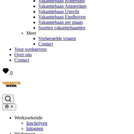
Vakantiebaan Rotterdam
Vakantiebaan Amsterdam
Vakantiebaan Utrecht
Vakantiebaan Eindhoven
Vakantiebaan per plaats
Soorten vakantiebaantjes
Meer
Veelgestelde vragen
Contact
Voor werkgevers
Over ons
Contact
0
Werkzoekende
Inschrijven
Inloggen
Werkgever