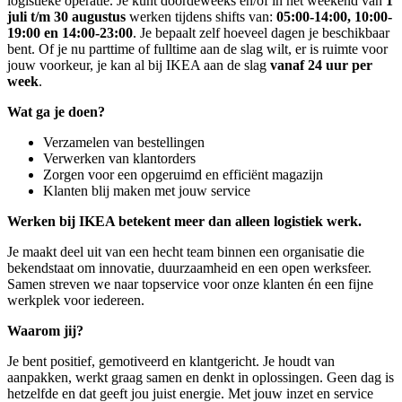
logistieke operatie. Je kunt doordeweeks en/of in het weekend van
1
juli t/m 30 augustus
werken tijdens shifts van:
05:00-14:00, 10:00-
19:00 en 14:00-23:00
. Je bepaalt zelf hoeveel dagen je beschikbaar
bent. Of je nu parttime of fulltime aan de slag wilt, er is ruimte voor
jouw voorkeur, je kan al bij IKEA aan de slag
vanaf 24 uur per
week
.
Wat ga je doen?
Verzamelen van bestellingen
Verwerken van klantorders
Zorgen voor een opgeruimd en efficiënt magazijn
Klanten blij maken met jouw service
Werken bij IKEA betekent meer dan alleen logistiek werk.
Je maakt deel uit van een hecht team binnen een organisatie die
bekendstaat om innovatie, duurzaamheid en een open werksfeer.
Samen streven we naar topservice voor onze klanten én een fijne
werkplek voor iedereen.
Waarom jij?
Je bent positief, gemotiveerd en klantgericht. Je houdt van
aanpakken, werkt graag samen en denkt in oplossingen. Geen dag is
hetzelfde en dat geeft jou juist energie. Met jouw inzet en service