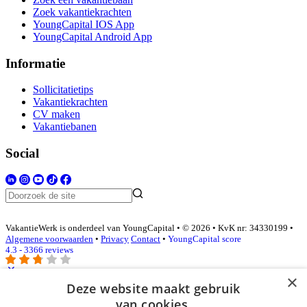
Zoek vakantiekrachten
YoungCapital IOS App
YoungCapital Android App
Informatie
Sollicitatietips
Vakantiekrachten
CV maken
Vakantiebanen
Social
VakantieWerk is onderdeel van YoungCapital • © 2026 • KvK nr: 34330199 •
Algemene voorwaarden
•
Privacy
Contact
•
YoungCapital score
4.3 - 3366 reviews
×
Deze website maakt gebruik
Inloggen als bedrijf
van cookies.