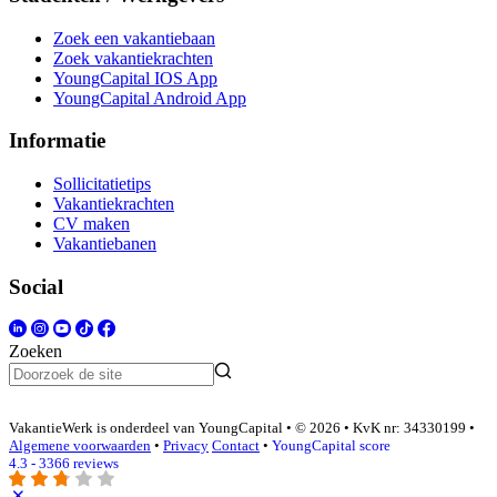
Zoek een vakantiebaan
Zoek vakantiekrachten
YoungCapital IOS App
YoungCapital Android App
Informatie
Sollicitatietips
Vakantiekrachten
CV maken
Vakantiebanen
Social
Zoeken
VakantieWerk is onderdeel van YoungCapital • © 2026 • KvK nr: 34330199 •
Algemene voorwaarden
•
Privacy
Contact
•
YoungCapital score
4.3 - 3366 reviews