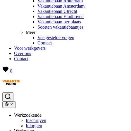
Vakantiebaan Rotterdam
Vakantiebaan Amsterdam
Vakantiebaan Utrecht
Vakantiebaan Eindhoven
Vakantiebaan per plaats
Soorten vakantiebaantjes
Meer
Veelgestelde vragen
Contact
Voor werkgevers
Over ons
Contact
0
Werkzoekende
Inschrijven
Inloggen
Werkgever