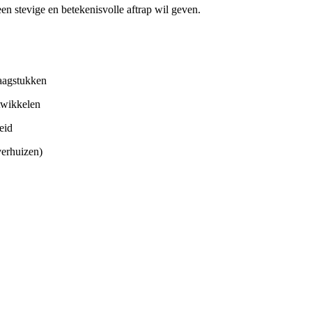
 een stevige en betekenisvolle aftrap wil geven.
raagstukken
ntwikkelen
eid
verhuizen)