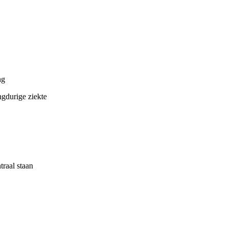
ng
ngdurige ziekte
traal staan