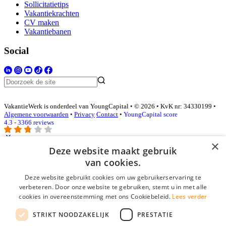
Sollicitatietips
Vakantiekrachten
CV maken
Vakantiebanen
Social
VakantieWerk is onderdeel van YoungCapital • © 2026 • KvK nr: 34330199 •
Algemene voorwaarden
•
Privacy
Contact
•
YoungCapital score
4.3 - 3366 reviews
×
Deze website maakt gebruik
Inloggen als bedrijf
van cookies.
Deze website gebruikt cookies om uw gebruikerservaring te
E-mail
*
verbeteren. Door onze website te gebruiken, stemt u in met alle
cookies in overeenstemming met ons Cookiebeleid.
Lees verder
Wachtwoord
STRIKT NOODZAKELIJK
PRESTATIE
login gegevens onthouden