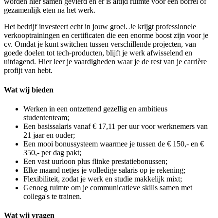
worden hier samen gevierd en er is altijd ruimte voor een borrel of
gezamenlijk eten na het werk.
Het bedrijf investeert echt in jouw groei. Je krijgt professionele
verkooptrainingen en certificaten die een enorme boost zijn voor je
cv. Omdat je kunt switchen tussen verschillende projecten, van
goede doelen tot tech-producten, blijft je werk afwisselend en
uitdagend. Hier leer je vaardigheden waar je de rest van je carrière
profijt van hebt.
Wat wij bieden
Werken in een ontzettend gezellig en ambitieus
studententeam;
Een basissalaris vanaf € 17,11 per uur voor werknemers van
21 jaar en ouder;
Een mooi bonussysteem waarmee je tussen de € 150,- en €
350,- per dag pakt;
Een vast uurloon plus flinke prestatiebonussen;
Elke maand netjes je volledige salaris op je rekening;
Flexibiliteit, zodat je werk en studie makkelijk mixt;
Genoeg ruimte om je communicatieve skills samen met
collega's te trainen.
Wat wij vragen