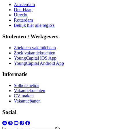
Amsterdam
Den Haag
Utrecht
Rotterdam
Bekijk hier alle regio's
Studenten / Werkgevers
Zoek een vakantiebaan
Zoek vakantiekrachten
YoungCapital IOS App
YoungCapital Android App
Informatie
Sollicitatietips
Vakantiekrachten
CV maken
Vakantiebanen
Social