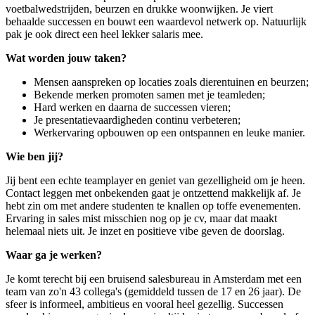
voetbalwedstrijden, beurzen en drukke woonwijken. Je viert
behaalde successen en bouwt een waardevol netwerk op. Natuurlijk
pak je ook direct een heel lekker salaris mee.
Wat worden jouw taken?
Mensen aanspreken op locaties zoals dierentuinen en beurzen;
Bekende merken promoten samen met je teamleden;
Hard werken en daarna de successen vieren;
Je presentatievaardigheden continu verbeteren;
Werkervaring opbouwen op een ontspannen en leuke manier.
Wie ben jij?
Jij bent een echte teamplayer en geniet van gezelligheid om je heen.
Contact leggen met onbekenden gaat je ontzettend makkelijk af. Je
hebt zin om met andere studenten te knallen op toffe evenementen.
Ervaring in sales mist misschien nog op je cv, maar dat maakt
helemaal niets uit. Je inzet en positieve vibe geven de doorslag.
Waar ga je werken?
Je komt terecht bij een bruisend salesbureau in Amsterdam met een
team van zo'n 43 collega's (gemiddeld tussen de 17 en 26 jaar). De
sfeer is informeel, ambitieus en vooral heel gezellig. Successen