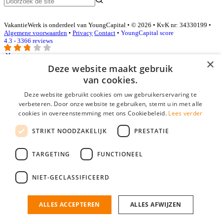
VakantieWerk is onderdeel van YoungCapital • © 2026 • KvK nr: 34330199 •
Algemene voorwaarden
•
Privacy
Contact
•
YoungCapital score
4.3 - 3366 reviews
×
Deze website maakt gebruik
Inloggen als bedrijf
van cookies.
Deze website gebruikt cookies om uw gebruikerservaring te
E-mail
*
verbeteren. Door onze website te gebruiken, stemt u in met alle
cookies in overeenstemming met ons Cookiebeleid.
Lees verder
Wachtwoord
STRIKT NOODZAKELIJK
PRESTATIE
login gegevens onthouden
Wachtwoord vergeten?
login
TARGETING
FUNCTIONEEL
Bedrijf aanmelden
NIET-GECLASSIFICEERD
Na het aanmelden kun je meteen je vacature plaatsen en heb je je
nieuwe collega/werknemer zo gevonden!
ALLES ACCEPTEREN
ALLES AFWIJZEN
Heb je nog geen gratis bedrijfsprofiel?