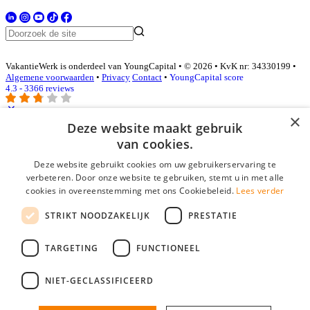
VakantieWerk is onderdeel van YoungCapital • © 2026 • KvK nr: 34330199 •
Algemene voorwaarden
•
Privacy
Contact
•
YoungCapital score
4.3 - 3366 reviews
×
Deze website maakt gebruik
Inloggen als bedrijf
van cookies.
Deze website gebruikt cookies om uw gebruikerservaring te
E-mail
*
verbeteren. Door onze website te gebruiken, stemt u in met alle
cookies in overeenstemming met ons Cookiebeleid.
Lees verder
Wachtwoord
STRIKT NOODZAKELIJK
PRESTATIE
login gegevens onthouden
Wachtwoord vergeten?
login
TARGETING
FUNCTIONEEL
Bedrijf aanmelden
NIET-GECLASSIFICEERD
Na het aanmelden kun je meteen je vacature plaatsen en heb je je