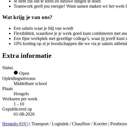
Je hebt zin om te leren en nieuwe dingen te doen
Teamwork geeft jou energie! Want samen maken we het werk be
Wat krijg je van ons?
Een salaris waar je blij van wordt
Flexibiliteit, waardoor je je werk goed kunt combineren met ande
Een fijne werkplek met gezellige collega’s, waar jij jezelf kunt 
10% korting op al je boodschappen die we via je salaris uitbetal
Extra informatie
Status
Open
Opleidingsniveaus
Middelbare school
Plaats
Hengelo
Werkuren per week
1 - 10
Gepubliceerd op
01-08-2026
Hengelo (OV)
| Transport / Logistiek / Chauffeur / Koerier | Postbez