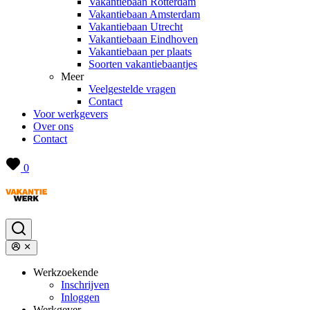
Vakantiebaan Rotterdam
Vakantiebaan Amsterdam
Vakantiebaan Utrecht
Vakantiebaan Eindhoven
Vakantiebaan per plaats
Soorten vakantiebaantjes
Meer
Veelgestelde vragen
Contact
Voor werkgevers
Over ons
Contact
0
Werkzoekende
Inschrijven
Inloggen
Werkgever