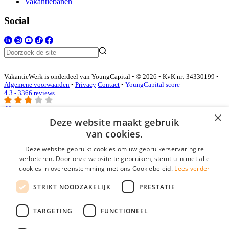
Vakantiebanen
Social
VakantieWerk is onderdeel van YoungCapital • © 2026 • KvK nr: 34330199 •
Algemene voorwaarden
•
Privacy
Contact
•
YoungCapital score
4.3 - 3366 reviews
×
Deze website maakt gebruik
Inloggen als bedrijf
van cookies.
Deze website gebruikt cookies om uw gebruikerservaring te
E-mail
*
verbeteren. Door onze website te gebruiken, stemt u in met alle
cookies in overeenstemming met ons Cookiebeleid.
Lees verder
Wachtwoord
STRIKT NOODZAKELIJK
PRESTATIE
login gegevens onthouden
Wachtwoord vergeten?
login
TARGETING
FUNCTIONEEL