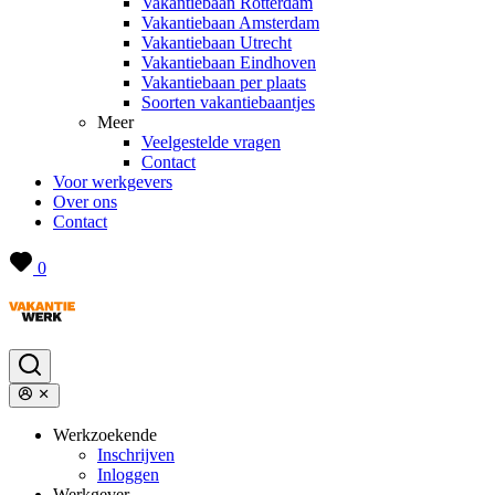
Vakantiebaan Rotterdam
Vakantiebaan Amsterdam
Vakantiebaan Utrecht
Vakantiebaan Eindhoven
Vakantiebaan per plaats
Soorten vakantiebaantjes
Meer
Veelgestelde vragen
Contact
Voor werkgevers
Over ons
Contact
0
Werkzoekende
Inschrijven
Inloggen
Werkgever