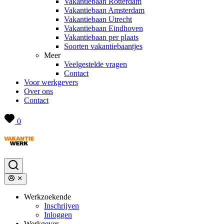
Vakantiebaan Rotterdam
Vakantiebaan Amsterdam
Vakantiebaan Utrecht
Vakantiebaan Eindhoven
Vakantiebaan per plaats
Soorten vakantiebaantjes
Meer
Veelgestelde vragen
Contact
Voor werkgevers
Over ons
Contact
0
Werkzoekende
Inschrijven
Inloggen
Werkgever