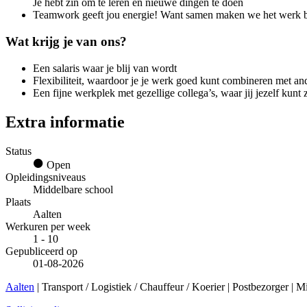
Je hebt zin om te leren en nieuwe dingen te doen
Teamwork geeft jou energie! Want samen maken we het werk be
Wat krijg je van ons?
Een salaris waar je blij van wordt
Flexibiliteit, waardoor je je werk goed kunt combineren met ande
Een fijne werkplek met gezellige collega’s, waar jij jezelf kunt 
Extra informatie
Status
Open
Opleidingsniveaus
Middelbare school
Plaats
Aalten
Werkuren per week
1 - 10
Gepubliceerd op
01-08-2026
Aalten
| Transport / Logistiek / Chauffeur / Koerier | Postbezorger | 