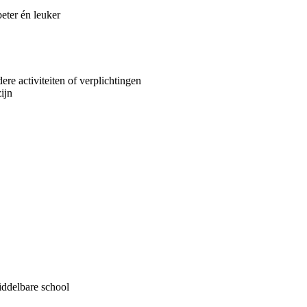
ter én leuker
re activiteiten of verplichtingen
zijn
Middelbare school