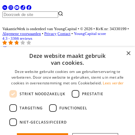
VakantieWerk is onderdeel van YoungCapital • © 2026 • KvK nr: 34330199 •
Algemene voorwaarden
•
Privacy
Contact
•
YoungCapital score
4.3 - 3366 reviews
×
Deze website maakt gebruik
Inloggen als bedrijf
van cookies.
Deze website gebruikt cookies om uw gebruikerservaring te
E-mail
*
verbeteren. Door onze website te gebruiken, stemt u in met alle
cookies in overeenstemming met ons Cookiebeleid.
Lees verder
Wachtwoord
STRIKT NOODZAKELIJK
PRESTATIE
login gegevens onthouden
Wachtwoord vergeten?
login
TARGETING
FUNCTIONEEL
Bedrijf aanmelden
NIET-GECLASSIFICEERD
Na het aanmelden kun je meteen je vacature plaatsen en heb je je