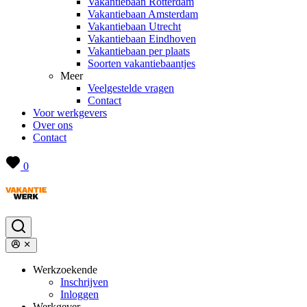
Vakantiebaan Rotterdam
Vakantiebaan Amsterdam
Vakantiebaan Utrecht
Vakantiebaan Eindhoven
Vakantiebaan per plaats
Soorten vakantiebaantjes
Meer
Veelgestelde vragen
Contact
Voor werkgevers
Over ons
Contact
0
Werkzoekende
Inschrijven
Inloggen
Werkgever