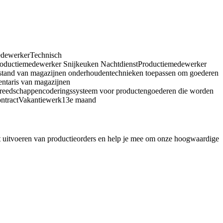
edewerkerTechnisch
oductiemedewerker Snijkeuken NachtdienstProductiemedewerker
stand van magazijnen onderhoudentechnieken toepassen om goederen
ntaris van magazijnen
 gereedschappencoderingssysteem voor productengoederen die worden
ndcontractVakantiewerk13e maand
et uitvoeren van productieorders en help je mee om onze hoogwaardige