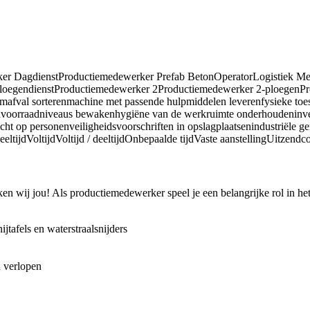
er DagdienstProductiemedewerker Prefab BetonOperatorLogistiek M
oegendienstProductiemedewerker 2Productiemedewerker 2-ploegenPr
fval sorterenmachine met passende hulpmiddelen leverenfysieke toe
kenvoorraadniveaus bewakenhygiëne van de werkruimte onderhoudeninve
cht op personenveiligheidsvoorschriften in opslagplaatsenindustriële
DeeltijdVoltijdVoltijd / deeltijdOnbepaalde tijdVaste aanstellingUitze
en wij jou! Als productiemedewerker speel je een belangrijke rol in h
tafels en waterstraalsnijders
n verlopen