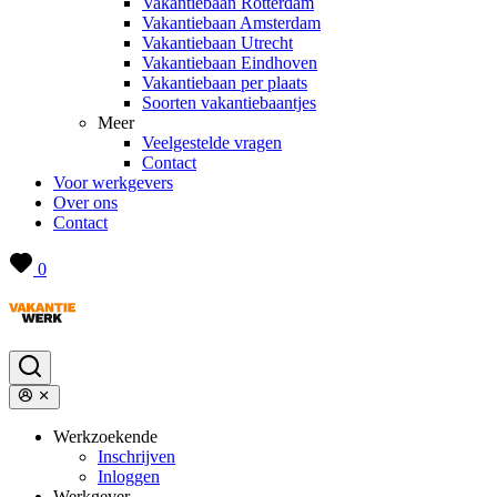
Vakantiebaan Rotterdam
Vakantiebaan Amsterdam
Vakantiebaan Utrecht
Vakantiebaan Eindhoven
Vakantiebaan per plaats
Soorten vakantiebaantjes
Meer
Veelgestelde vragen
Contact
Voor werkgevers
Over ons
Contact
0
Werkzoekende
Inschrijven
Inloggen
Werkgever