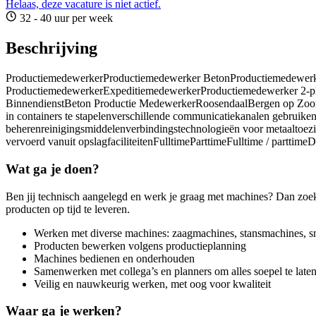
Helaas, deze vacature is niet actief.
32 - 40 uur per week
Beschrijving
ProductiemedewerkerProductiemedewerker BetonProductiemedewerk
ProductiemedewerkerExpeditiemedewerkerProductiemedewerker 2-pl
BinnendienstBeton Productie MedewerkerRoosendaalBergen op Zooma
in containers te stapelenverschillende communicatiekanalen gebrui
beherenreinigingsmiddelenverbindingstechnologieën voor metaaltoezi
vervoerd vanuit opslagfaciliteitenFulltimeParttimeFulltime / parttime
Wat ga je doen?
Ben jij technisch aangelegd en werk je graag met machines? Dan zoek
producten op tijd te leveren.
Werken met diverse machines: zaagmachines, stansmachines, snij
Producten bewerken volgens productieplanning
Machines bedienen en onderhouden
Samenwerken met collega’s en planners om alles soepel te late
Veilig en nauwkeurig werken, met oog voor kwaliteit
Waar ga je werken?