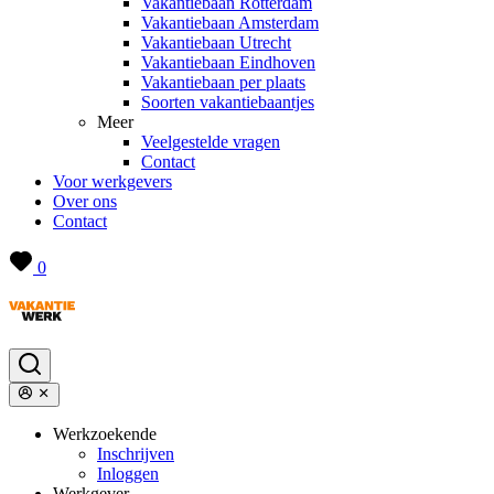
Vakantiebaan Rotterdam
Vakantiebaan Amsterdam
Vakantiebaan Utrecht
Vakantiebaan Eindhoven
Vakantiebaan per plaats
Soorten vakantiebaantjes
Meer
Veelgestelde vragen
Contact
Voor werkgevers
Over ons
Contact
0
Werkzoekende
Inschrijven
Inloggen
Werkgever