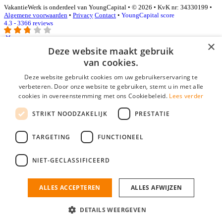
VakantieWerk is onderdeel van YoungCapital • © 2026 • KvK nr: 34330199 •
Algemene voorwaarden
•
Privacy
Contact
•
YoungCapital score
4.3 - 3366 reviews
×
Deze website maakt gebruik
Inloggen als bedrijf
van cookies.
Deze website gebruikt cookies om uw gebruikerservaring te
E-mail
*
verbeteren. Door onze website te gebruiken, stemt u in met alle
cookies in overeenstemming met ons Cookiebeleid.
Lees verder
Wachtwoord
STRIKT NOODZAKELIJK
PRESTATIE
login gegevens onthouden
Wachtwoord vergeten?
login
TARGETING
FUNCTIONEEL
Bedrijf aanmelden
NIET-GECLASSIFICEERD
Na het aanmelden kun je meteen je vacature plaatsen en heb je je
nieuwe collega/werknemer zo gevonden!
ALLES ACCEPTEREN
ALLES AFWIJZEN
Heb je nog geen gratis bedrijfsprofiel?
DETAILS WEERGEVEN
Bedrijf aanmelden