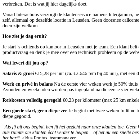
verbreken. Dat is wat jij hier dagelijks doet.
Vanad Interactions verzorgt de klantenservice namens Intergamma, h
zelf, allemaal op dezelfde locatie in Leusden. Geen doorsnee callcen
doen zijn welkom.
Hoe ziet je dag eruit?
Je start ’s ochtends op kantoor in Leusden met je team. Een klant belt o
productvraag en denk je mee over een technisch probleem op de website
Wat levert dit jou op?
Salaris & groei
€15,28 per uur (ca. €2.646 p/m bij 40 uur), met een du
Werk en privé in balans
Na de eerste vier weken werk je 50% thuis 
Avonden en weekenden worden pas ingepland na die eerste vier weke
Reiskosten volledig geregeld
€0,23 per kilometer (max 25 km enkele 
Een goede start, geen diepe zee
Je begint met twee weken fulltime tr
diepe gegooid.
“
Als jij bij ons begint, ben jij het gezicht naar onze klanten toe. G
alle ruimte om klanten écht verder te helpen – of het nu een snelle b
het hart
“, aldus Pontus, teammanager.