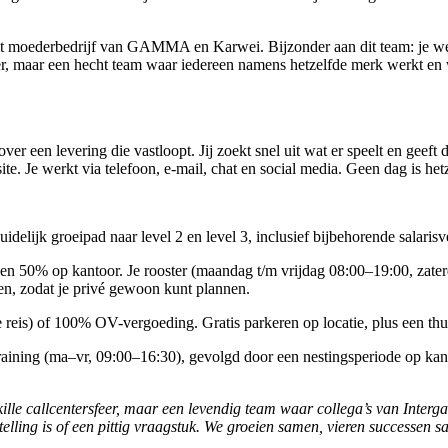
et moederbedrijf van GAMMA en Karwei. Bijzonder aan dit team: je we
ter, maar een hecht team waar iedereen namens hetzelfde merk werkt en 
ver een levering die vastloopt. Jij zoekt snel uit wat er speelt en geeft
. Je werkt via telefoon, e-mail, chat en social media. Geen dag is hetz
idelijk groeipad naar level 2 en level 3, inclusief bijbehorende salaris
en 50% op kantoor. Je rooster (maandag t/m vrijdag 08:00–19:00, zate
n, zodat je privé gewoon kunt plannen.
reis) of 100% OV-vergoeding. Gratis parkeren op locatie, plus een thu
aining (ma–vr, 09:00–16:30), gevolgd door een nestingsperiode op kanto
een kille callcentersfeer, maar een levendig team waar collega’s van In
estelling is of een pittig vraagstuk. We groeien samen, vieren successen