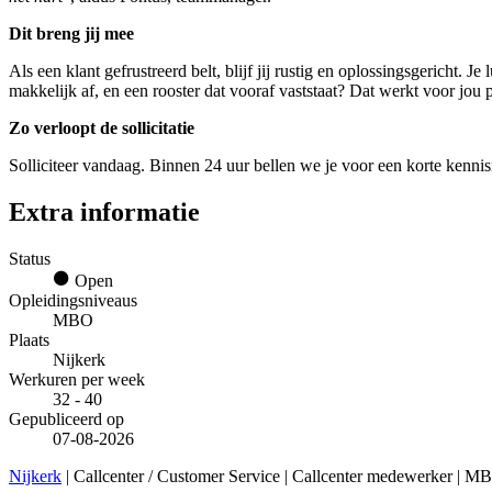
Dit breng jij mee
Als een klant gefrustreerd belt, blijf jij rustig en oplossingsgericht. 
makkelijk af, en een rooster dat vooraf vaststaat? Dat werkt voor jou
Zo verloopt de sollicitatie
Solliciteer vandaag. Binnen 24 uur bellen we je voor een korte kenni
Extra informatie
Status
Open
Opleidingsniveaus
MBO
Plaats
Nijkerk
Werkuren per week
32 - 40
Gepubliceerd op
07-08-2026
Nijkerk
| Callcenter / Customer Service | Callcenter medewerker | M