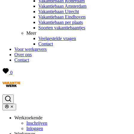
Vakantiebaan Rotterdam
Vakantiebaan Amsterdam
Vakantiebaan Utrecht
Vakantiebaan Eindhoven
Vakantiebaan per plaats
Soorten vakantiebaantjes
Meer
Veelgestelde vragen
Contact
Voor werkgevers
Over ons
Contact
0
Werkzoekende
Inschrijven
Inloggen
Werkgever