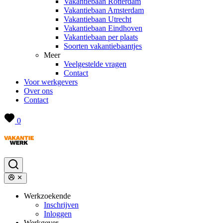
Vakantiebaan Rotterdam
Vakantiebaan Amsterdam
Vakantiebaan Utrecht
Vakantiebaan Eindhoven
Vakantiebaan per plaats
Soorten vakantiebaantjes
Meer
Veelgestelde vragen
Contact
Voor werkgevers
Over ons
Contact
0
Werkzoekende
Inschrijven
Inloggen
Werkgever