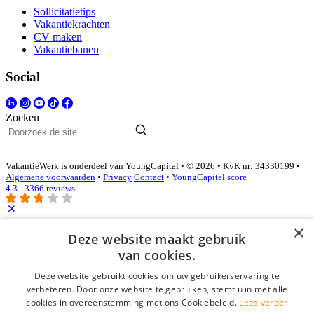
Sollicitatietips
Vakantiekrachten
CV maken
Vakantiebanen
Social
Zoeken
VakantieWerk is onderdeel van YoungCapital • © 2026 • KvK nr: 34330199 •
Algemene voorwaarden
•
Privacy
Contact
•
YoungCapital score
4.3 - 3366 reviews
×
Inloggen als bedrijf
Deze website maakt gebruik
van cookies.
E-mail
*
Deze website gebruikt cookies om uw gebruikerservaring te
verbeteren. Door onze website te gebruiken, stemt u in met alle
cookies in overeenstemming met ons Cookiebeleid.
Lees verder
Wachtwoord