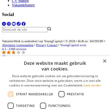
CV maken
Vakantiebanen
Social
VakantieWerk is onderdeel van YoungCapital • © 2026 • KvK nr: 34330199 •
Algemene voorwaarden
•
Privacy
Contact
•
YoungCapital score
4.3 - 3366 reviews
×
Deze website maakt gebruik
Inloggen als bedrijf
van cookies.
Deze website gebruikt cookies om uw gebruikerservaring te
E-mail
*
verbeteren. Door onze website te gebruiken, stemt u in met alle
cookies in overeenstemming met ons Cookiebeleid.
Lees verder
Wachtwoord
STRIKT NOODZAKELIJK
PRESTATIE
login gegevens onthouden
Wachtwoord vergeten?
login
TARGETING
FUNCTIONEEL