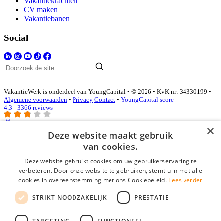
Vakantiekrachten
CV maken
Vakantiebanen
Social
VakantieWerk is onderdeel van YoungCapital • © 2026 • KvK nr: 34330199 •
Algemene voorwaarden
•
Privacy
Contact
•
YoungCapital score
4.3 - 3366 reviews
×
Deze website maakt gebruik
Inloggen als bedrijf
van cookies.
Deze website gebruikt cookies om uw gebruikerservaring te
E-mail
*
verbeteren. Door onze website te gebruiken, stemt u in met alle
cookies in overeenstemming met ons Cookiebeleid.
Lees verder
Wachtwoord
STRIKT NOODZAKELIJK
PRESTATIE
login gegevens onthouden
Wachtwoord vergeten?
login
TARGETING
FUNCTIONEEL