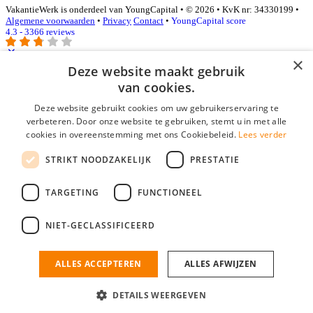
VakantieWerk is onderdeel van YoungCapital • © 2026 • KvK nr: 34330199 •
Algemene voorwaarden
•
Privacy
Contact
•
YoungCapital score
4.3 - 3366 reviews
×
Deze website maakt gebruik
Inloggen als bedrijf
van cookies.
Deze website gebruikt cookies om uw gebruikerservaring te
E-mail
*
verbeteren. Door onze website te gebruiken, stemt u in met alle
cookies in overeenstemming met ons Cookiebeleid.
Lees verder
Wachtwoord
STRIKT NOODZAKELIJK
PRESTATIE
login gegevens onthouden
Wachtwoord vergeten?
login
TARGETING
FUNCTIONEEL
Bedrijf aanmelden
NIET-GECLASSIFICEERD
Na het aanmelden kun je meteen je vacature plaatsen en heb je je
nieuwe collega/werknemer zo gevonden!
ALLES ACCEPTEREN
ALLES AFWIJZEN
Heb je nog geen gratis bedrijfsprofiel?
DETAILS WEERGEVEN
Bedrijf aanmelden