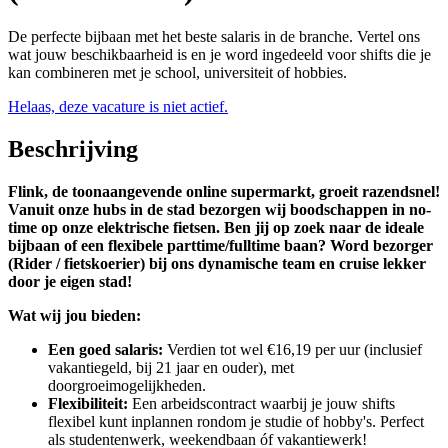
De perfecte bijbaan met het beste salaris in de branche. Vertel ons
wat jouw beschikbaarheid is en je word ingedeeld voor shifts die je
kan combineren met je school, universiteit of hobbies.
Helaas, deze vacature is niet actief.
Beschrijving
Flink, de toonaangevende online supermarkt, groeit razendsnel!
Vanuit onze hubs in de stad bezorgen wij boodschappen in no-
time op onze elektrische fietsen. Ben jij op zoek naar de ideale
bijbaan of een flexibele parttime/fulltime baan? Word bezorger
(Rider / fietskoerier) bij ons dynamische team en cruise lekker
door je eigen stad!
Wat wij jou bieden:
Een goed salaris:
Verdien tot wel €16,19 per uur (inclusief
vakantiegeld, bij 21 jaar en ouder), met
doorgroeimogelijkheden.
Flexibiliteit:
Een arbeidscontract waarbij je jouw shifts
flexibel kunt inplannen rondom je studie of hobby's. Perfect
als studentenwerk, weekendbaan óf vakantiewerk!