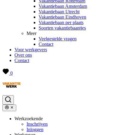
Vakantiebaan Rotterdam
Vakantiebaan Amsterdam
Vakantiebaan Utrecht
Vakantiebaan Eindhoven
Vakantiebaan per plaats
Soorten vakantiebaantjes
Meer
Veelgestelde vragen
Contact
Voor werkgevers
Over ons
Contact
0
Werkzoekende
Inschrijven
Inloggen
Werkgever