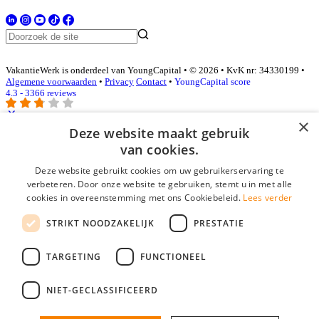
VakantieWerk is onderdeel van YoungCapital • © 2026 • KvK nr: 34330199 •
Algemene voorwaarden
•
Privacy
Contact
•
YoungCapital score
4.3 - 3366 reviews
×
Deze website maakt gebruik
Inloggen als bedrijf
van cookies.
Deze website gebruikt cookies om uw gebruikerservaring te
E-mail
*
verbeteren. Door onze website te gebruiken, stemt u in met alle
cookies in overeenstemming met ons Cookiebeleid.
Lees verder
Wachtwoord
STRIKT NOODZAKELIJK
PRESTATIE
login gegevens onthouden
Wachtwoord vergeten?
login
TARGETING
FUNCTIONEEL
Bedrijf aanmelden
NIET-GECLASSIFICEERD
Na het aanmelden kun je meteen je vacature plaatsen en heb je je