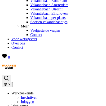
Vakantiebaan Rotterdam
Vakantiebaan Amsterdam
Vakantiebaan Utrecht
Vakantiebaan Eindhoven
Vakantiebaan per plaats
Soorten vakantiebaantjes
Meer
Veelgestelde vragen
Contact
Voor werkgevers
Over ons
Contact
0
Werkzoekende
Inschrijven
Inloggen
Werkgever