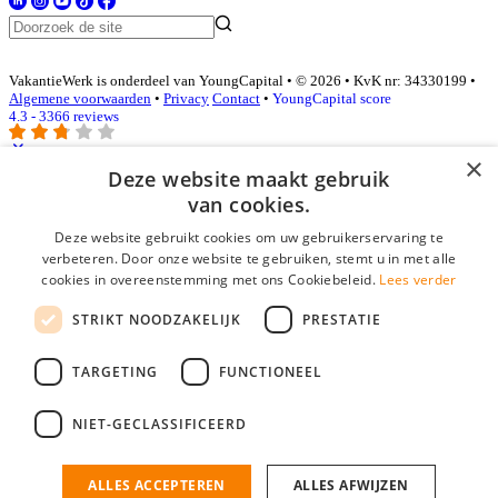
VakantieWerk is onderdeel van YoungCapital • © 2026 • KvK nr: 34330199 •
Algemene voorwaarden
•
Privacy
Contact
•
YoungCapital score
4.3 - 3366 reviews
×
Deze website maakt gebruik
Inloggen als bedrijf
van cookies.
Deze website gebruikt cookies om uw gebruikerservaring te
E-mail
*
verbeteren. Door onze website te gebruiken, stemt u in met alle
cookies in overeenstemming met ons Cookiebeleid.
Lees verder
Wachtwoord
STRIKT NOODZAKELIJK
PRESTATIE
login gegevens onthouden
Wachtwoord vergeten?
login
TARGETING
FUNCTIONEEL
Bedrijf aanmelden
NIET-GECLASSIFICEERD
Na het aanmelden kun je meteen je vacature plaatsen en heb je je
nieuwe collega/werknemer zo gevonden!
ALLES ACCEPTEREN
ALLES AFWIJZEN