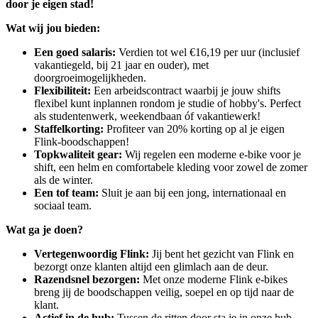
door je eigen stad!
Wat wij jou bieden:
Een goed salaris:
Verdien tot wel €16,19 per uur (inclusief
vakantiegeld, bij 21 jaar en ouder), met
doorgroeimogelijkheden.
Flexibiliteit:
Een arbeidscontract waarbij je jouw shifts
flexibel kunt inplannen rondom je studie of hobby's. Perfect
als studentenwerk, weekendbaan óf vakantiewerk!
Staffelkorting:
Profiteer van 20% korting op al je eigen
Flink-boodschappen!
Topkwaliteit gear:
Wij regelen een moderne e-bike voor je
shift, een helm en comfortabele kleding voor zowel de zomer
als de winter.
Een tof team:
Sluit je aan bij een jong, internationaal en
sociaal team.
Wat ga je doen?
Vertegenwoordig Flink:
Jij bent het gezicht van Flink en
bezorgt onze klanten altijd een glimlach aan de deur.
Razendsnel bezorgen:
Met onze moderne Flink e-bikes
breng jij de boodschappen veilig, soepel en op tijd naar de
klant.
Actief in de hub:
Tussen de ritten door sta je in onze hub