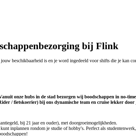
dschappenbezorging bij Flink
t jouw beschikbaarheid is en je word ingedeeld voor shifts die je kan co
anuit onze hubs in de stad bezorgen wij boodschappen in no-time op
ider / fietskoerier) bij ons dynamische team en cruise lekker door 
antiegeld, bij 21 jaar en ouder), met doorgroeimogelijkheden.
el kunt inplannen rondom je studie of hobby's. Perfect als studentenwe
-boodschappen!