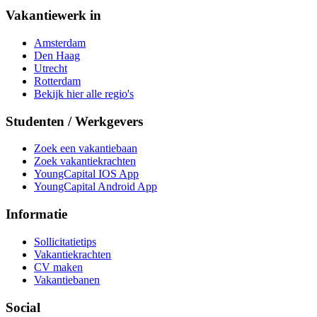
Vakantiewerk in
Amsterdam
Den Haag
Utrecht
Rotterdam
Bekijk hier alle regio's
Studenten / Werkgevers
Zoek een vakantiebaan
Zoek vakantiekrachten
YoungCapital IOS App
YoungCapital Android App
Informatie
Sollicitatietips
Vakantiekrachten
CV maken
Vakantiebanen
Social