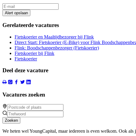
Alert opslaan
Gerelateerde vacatures
Fietskoerier en Maaltijdbezorger bij Flink
Direct Start: Fietskoerier (E-Bike) voor Flink Boodschappenbe
Flink: Boodschappenbezorger (Fietskoerier)
Fietskoerier bij Flink
Fietskoerier
Deel deze vacature
Vacatures zoeken
Zoeken
We heten wel YoungCapital, maar iedereen is even welkom. Ook als 