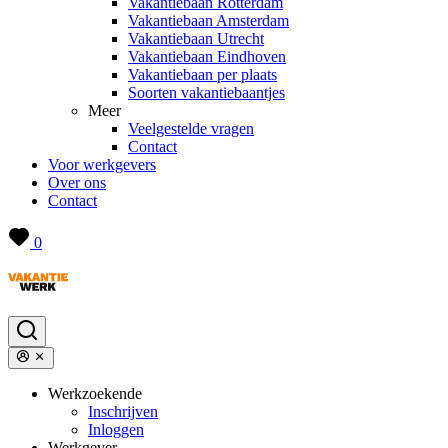
Vakantiebaan Rotterdam
Vakantiebaan Amsterdam
Vakantiebaan Utrecht
Vakantiebaan Eindhoven
Vakantiebaan per plaats
Soorten vakantiebaantjes
Meer
Veelgestelde vragen
Contact
Voor werkgevers
Over ons
Contact
0
Werkzoekende
Inschrijven
Inloggen
Werkgever