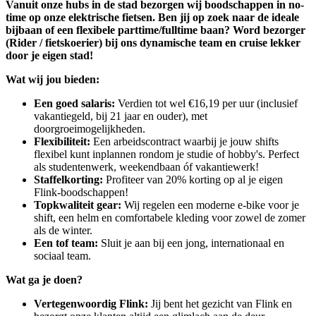
Vanuit onze hubs in de stad bezorgen wij boodschappen in no-
time op onze elektrische fietsen. Ben jij op zoek naar de ideale
bijbaan of een flexibele parttime/fulltime baan? Word bezorger
(Rider / fietskoerier) bij ons dynamische team en cruise lekker
door je eigen stad!
Wat wij jou bieden:
Een goed salaris:
Verdien tot wel €16,19 per uur (inclusief
vakantiegeld, bij 21 jaar en ouder), met
doorgroeimogelijkheden.
Flexibiliteit:
Een arbeidscontract waarbij je jouw shifts
flexibel kunt inplannen rondom je studie of hobby's. Perfect
als studentenwerk, weekendbaan óf vakantiewerk!
Staffelkorting:
Profiteer van 20% korting op al je eigen
Flink-boodschappen!
Topkwaliteit gear:
Wij regelen een moderne e-bike voor je
shift, een helm en comfortabele kleding voor zowel de zomer
als de winter.
Een tof team:
Sluit je aan bij een jong, internationaal en
sociaal team.
Wat ga je doen?
Vertegenwoordig Flink:
Jij bent het gezicht van Flink en