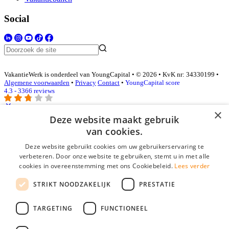
Social
VakantieWerk is onderdeel van YoungCapital • © 2026 • KvK nr: 34330199 •
Algemene voorwaarden
•
Privacy
Contact
•
YoungCapital score
4.3 - 3366 reviews
×
Deze website maakt gebruik
Inloggen als bedrijf
van cookies.
Deze website gebruikt cookies om uw gebruikerservaring te
E-mail
*
verbeteren. Door onze website te gebruiken, stemt u in met alle
cookies in overeenstemming met ons Cookiebeleid.
Lees verder
Wachtwoord
STRIKT NOODZAKELIJK
PRESTATIE
login gegevens onthouden
Wachtwoord vergeten?
login
TARGETING
FUNCTIONEEL
Bedrijf aanmelden