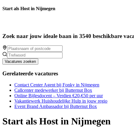
Start als Host in Nijmegen
Zoek naar jouw ideale baan in 3540 beschikbare vaca
Vacatures zoeken
Gerelateerde vacatures
Contact Center Agent bij Fonky in Nijmegen
Callcenter medewerker bij Butternut Box
Online Bijlesdocent – Verdien €20-€50 per uur
Vakantiewerk Huishoudelijke Hulp in jouw regio
Event Brand Ambassador bij Butternut Box
Start als Host in Nijmegen