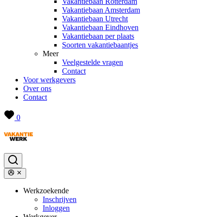
Vakantiebaan Rotterdam
Vakantiebaan Amsterdam
Vakantiebaan Utrecht
Vakantiebaan Eindhoven
Vakantiebaan per plaats
Soorten vakantiebaantjes
Meer
Veelgestelde vragen
Contact
Voor werkgevers
Over ons
Contact
0
Werkzoekende
Inschrijven
Inloggen
Werkgever