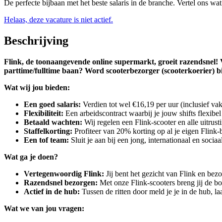
De perfecte bijbaan met het beste salaris in de branche. Vertel ons wa
Helaas, deze vacature is niet actief.
Beschrijving
Flink, de toonaangevende online supermarkt, groeit razendsnel! V
parttime/fulltime baan? Word scooterbezorger (scooterkoerier) bi
Wat wij jou bieden:
Een goed salaris:
Verdien tot wel €16,19 per uur (inclusief vak
Flexibiliteit:
Een arbeidscontract waarbij je jouw shifts flexib
Betaald wachten:
Wij regelen een Flink-scooter en alle uitrust
Staffelkorting:
Profiteer van 20% korting op al je eigen Flink
Een tof team:
Sluit je aan bij een jong, internationaal en sociaa
Wat ga je doen?
Vertegenwoordig Flink:
Jij bent het gezicht van Flink en bezo
Razendsnel bezorgen:
Met onze Flink-scooters breng jij de bo
Actief in de hub:
Tussen de ritten door meld je je in de hub, la
Wat we van jou vragen: