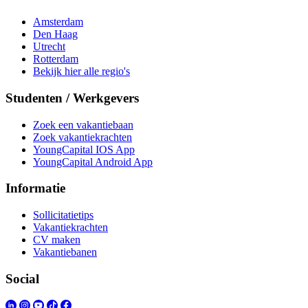
Amsterdam
Den Haag
Utrecht
Rotterdam
Bekijk hier alle regio's
Studenten / Werkgevers
Zoek een vakantiebaan
Zoek vakantiekrachten
YoungCapital IOS App
YoungCapital Android App
Informatie
Sollicitatietips
Vakantiekrachten
CV maken
Vakantiebanen
Social