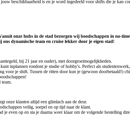
t jouw beschikbaarheid is en je word ingedeeld voor shifts die je kan co
anuit onze hubs in de stad bezorgen wij boodschappen in no-time. B
j ons dynamische team en cruise lekker door je eigen stad!
antiegeld, bij 21 jaar en ouder), met doorgroeimogelijkheden.
el kunt inplannen rondom je studie of hobby's. Perfect als studentenwe
ing voor je shift. Tussen de ritten door kun je (gewoon doorbetaald!) ch
-boodschappen!
l team.
rgt onze klanten altijd een glimlach aan de deur.
odschappen veilig, soepel en op tijd naar de klant.
ad je even op en sta je daarna weer klaar om de volgende bestelling dir