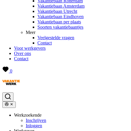
Vakantiebaan Rotterdam
Vakantiebaan Amsterdam
Vakantiebaan Utrecht
Vakantiebaan Eindhoven
Vakantiebaan per plaats
Soorten vakantiebaantjes
Meer
Veelgestelde vragen
Contact
Voor werkgevers
Over ons
Contact
0
Werkzoekende
Inschrijven
Inloggen
Werkgever