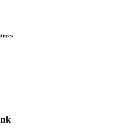
tures
ink