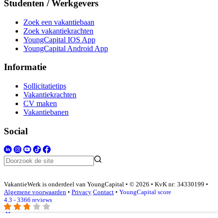
Studenten / Werkgevers
Zoek een vakantiebaan
Zoek vakantiekrachten
YoungCapital IOS App
YoungCapital Android App
Informatie
Sollicitatietips
Vakantiekrachten
CV maken
Vakantiebanen
Social
VakantieWerk is onderdeel van YoungCapital • © 2026 • KvK nr: 34330199 •
Algemene voorwaarden
•
Privacy
Contact
•
YoungCapital score
4.3 - 3366 reviews