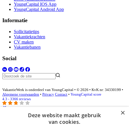
YoungCapital IOS App
YoungCapital Android App
Informatie
Sollicitatietips
Vakantiekrachten
CV maken
Vakantiebanen
Social
VakantieWerk is onderdeel van YoungCapital • © 2026 • KvK nr: 34330199 •
Algemene voorwaarden
•
Privacy
Contact
•
YoungCapital score
4.3 - 3366 reviews
×
Deze website maakt gebruik
Inloggen als bedrijf
van cookies.