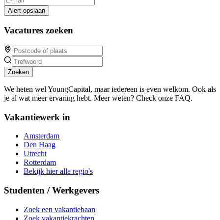
Alert opslaan
Vacatures zoeken
Zoeken
We heten wel YoungCapital, maar iedereen is even welkom. Ook als
je al wat meer ervaring hebt. Meer weten? Check onze FAQ.
Vakantiewerk in
Amsterdam
Den Haag
Utrecht
Rotterdam
Bekijk hier alle regio's
Studenten / Werkgevers
Zoek een vakantiebaan
Zoek vakantiekrachten