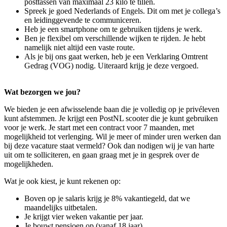
posttassen van maximaal 23 kilo te tillen.
Spreek je goed Nederlands of Engels. Dit om met je collega’s
en leidinggevende te communiceren.
Heb je een smartphone om te gebruiken tijdens je werk.
Ben je flexibel om verschillende wijken te rijden. Je hebt
namelijk niet altijd een vaste route.
Als je bij ons gaat werken, heb je een Verklaring Omtrent
Gedrag (VOG) nodig. Uiteraard krijg je deze vergoed.
Wat bezorgen we jou?
We bieden je een afwisselende baan die je volledig op je privéleven
kunt afstemmen. Je krijgt een PostNL scooter die je kunt gebruiken
voor je werk. Je start met een contract voor 7 maanden, met
mogelijkheid tot verlenging. Wil je meer of minder uren werken dan
bij deze vacature staat vermeld? Ook dan nodigen wij je van harte
uit om te solliciteren, en gaan graag met je in gesprek over de
mogelijkheden.
Wat je ook kiest, je kunt rekenen op:
Boven op je salaris krijg je 8% vakantiegeld, dat we
maandelijks uitbetalen.
Je krijgt vier weken vakantie per jaar.
Je bouwt pensioen op (vanaf 18 jaar).