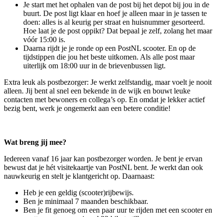
Je start met het ophalen van de post bij het depot bij jou in de
buurt. De post ligt klaar en hoef je alleen maar in je tassen te
doen: alles is al keurig per straat en huisnummer gesorteerd.
Hoe laat je de post oppikt? Dat bepaal je zelf, zolang het maar
vóór 15:00 is.
Daarna rijdt je je ronde op een PostNL scooter. En op de
tijdstippen die jou het beste uitkomen. Als alle post maar
uiterlijk om 18:00 uur in de brievenbussen ligt.
Extra leuk als postbezorger: Je werkt zelfstandig, maar voelt je nooit
alleen. Jij bent al snel een bekende in de wijk en bouwt leuke
contacten met bewoners en collega’s op. En omdat je lekker actief
bezig bent, werk je ongemerkt aan een betere conditie!
Wat breng jij mee?
Iedereen vanaf 16 jaar kan postbezorger worden. Je bent je ervan
bewust dat je hét visitekaartje van PostNL bent. Je werkt dan ook
nauwkeurig en stelt je klantgericht op. Daarnaast:
Heb je een geldig (scooter)rijbewijs.
Ben je minimaal 7 maanden beschikbaar.
Ben je fit genoeg om een paar uur te rijden met een scooter en