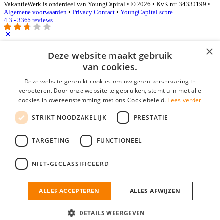
VakantieWerk is onderdeel van YoungCapital • © 2026 • KvK nr: 34330199 •
Algemene voorwaarden
•
Privacy
Contact
•
YoungCapital score
4.3 - 3366 reviews
×
Deze website maakt gebruik
Inloggen als bedrijf
van cookies.
E-mail
*
Deze website gebruikt cookies om uw gebruikerservaring te
verbeteren. Door onze website te gebruiken, stemt u in met alle
cookies in overeenstemming met ons Cookiebeleid.
Lees verder
Wachtwoord
STRIKT NOODZAKELIJK
PRESTATIE
login gegevens onthouden
Wachtwoord vergeten?
login
TARGETING
FUNCTIONEEL
Bedrijf aanmelden
NIET-GECLASSIFICEERD
Na het aanmelden kun je meteen je vacature plaatsen en heb je je
nieuwe collega/werknemer zo gevonden!
ALLES ACCEPTEREN
ALLES AFWIJZEN
Heb je nog geen gratis bedrijfsprofiel?
DETAILS WEERGEVEN