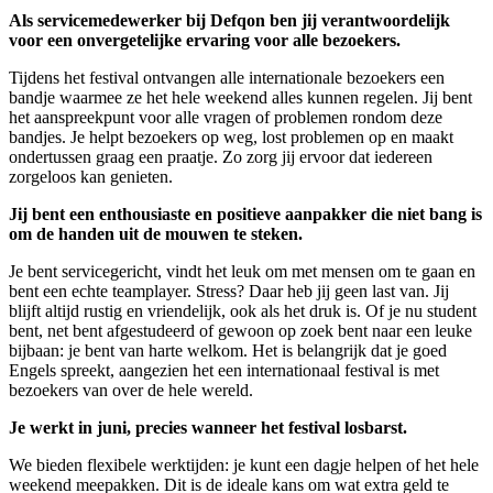
Als servicemedewerker bij Defqon ben jij verantwoordelijk
voor een onvergetelijke ervaring voor alle bezoekers.
Tijdens het festival ontvangen alle internationale bezoekers een
bandje waarmee ze het hele weekend alles kunnen regelen. Jij bent
het aanspreekpunt voor alle vragen of problemen rondom deze
bandjes. Je helpt bezoekers op weg, lost problemen op en maakt
ondertussen graag een praatje. Zo zorg jij ervoor dat iedereen
zorgeloos kan genieten.
Jij bent een enthousiaste en positieve aanpakker die niet bang is
om de handen uit de mouwen te steken.
Je bent servicegericht, vindt het leuk om met mensen om te gaan en
bent een echte teamplayer. Stress? Daar heb jij geen last van. Jij
blijft altijd rustig en vriendelijk, ook als het druk is. Of je nu student
bent, net bent afgestudeerd of gewoon op zoek bent naar een leuke
bijbaan: je bent van harte welkom. Het is belangrijk dat je goed
Engels spreekt, aangezien het een internationaal festival is met
bezoekers van over de hele wereld.
Je werkt in juni, precies wanneer het festival losbarst.
We bieden flexibele werktijden: je kunt een dagje helpen of het hele
weekend meepakken. Dit is de ideale kans om wat extra geld te