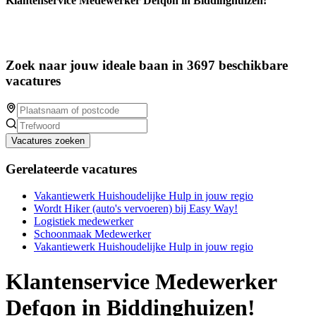
Klantenservice Medewerker Defqon in Biddinghuizen!
Zoek naar jouw ideale baan in 3697 beschikbare
vacatures
Vacatures zoeken
Gerelateerde vacatures
Vakantiewerk Huishoudelijke Hulp in jouw regio
Wordt Hiker (auto's vervoeren) bij Easy Way!
Logistiek medewerker
Schoonmaak Medewerker
Vakantiewerk Huishoudelijke Hulp in jouw regio
Klantenservice Medewerker
Defqon in Biddinghuizen!