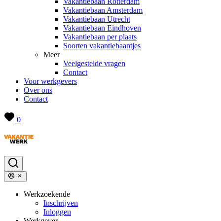
Vakantiebaan Rotterdam
Vakantiebaan Amsterdam
Vakantiebaan Utrecht
Vakantiebaan Eindhoven
Vakantiebaan per plaats
Soorten vakantiebaantjes
Meer
Veelgestelde vragen
Contact
Voor werkgevers
Over ons
Contact
0
Werkzoekende
Inschrijven
Inloggen
Werkgever