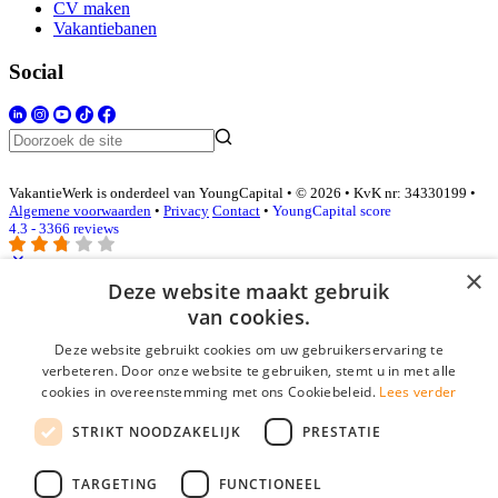
CV maken
Vakantiebanen
Social
VakantieWerk is onderdeel van YoungCapital • © 2026 • KvK nr: 34330199 •
Algemene voorwaarden
•
Privacy
Contact
•
YoungCapital score
4.3 - 3366 reviews
×
Deze website maakt gebruik
Inloggen als bedrijf
van cookies.
Deze website gebruikt cookies om uw gebruikerservaring te
E-mail
*
verbeteren. Door onze website te gebruiken, stemt u in met alle
cookies in overeenstemming met ons Cookiebeleid.
Lees verder
Wachtwoord
STRIKT NOODZAKELIJK
PRESTATIE
login gegevens onthouden
Wachtwoord vergeten?
login
TARGETING
FUNCTIONEEL