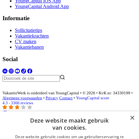
YoungCapital IOS App
YoungCapital Android App
Informatie
Sollicitatietips
Vakantiekrachten
CV maken
Vakantiebanen
Social
VakantieWerk is onderdeel van YoungCapital • © 2026 • KvK nr: 34330199 •
Algemene voorwaarden
•
Privacy
Contact
•
YoungCapital score
4.3 - 3366 reviews
×
Deze website maakt gebruik
Inloggen als bedrijf
van cookies.
Deze website gebruikt cookies om uw gebruikerservaring te
E-mail
*