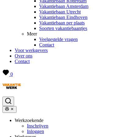
Vakantiebaan Rotterdam
Vakantiebaan Amsterdam
Vakantiebaan Utrecht
Vakantiebaan Eindhoven
Vakantiebaan per plaats
Soorten vakantiebaantjes
Meer
Veelgestelde vragen
Contact
Voor werkgevers
Over ons
Contact
0
Werkzoekende
Inschrijven
Inloggen
Werkgever