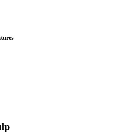
tures
ulp