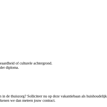
geaardheid of culturele achtergrond.
nder diploma.
n in de thuiszorg? Solliciteer nu op deze vakantiebaan als huishoudelijk
 tekenen we dan meteen jouw contract.