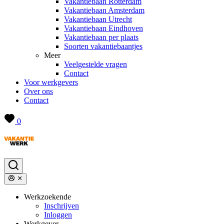
Vakantiebaan Rotterdam
Vakantiebaan Amsterdam
Vakantiebaan Utrecht
Vakantiebaan Eindhoven
Vakantiebaan per plaats
Soorten vakantiebaantjes
Meer
Veelgestelde vragen
Contact
Voor werkgevers
Over ons
Contact
0
Werkzoekende
Inschrijven
Inloggen
Werkgever