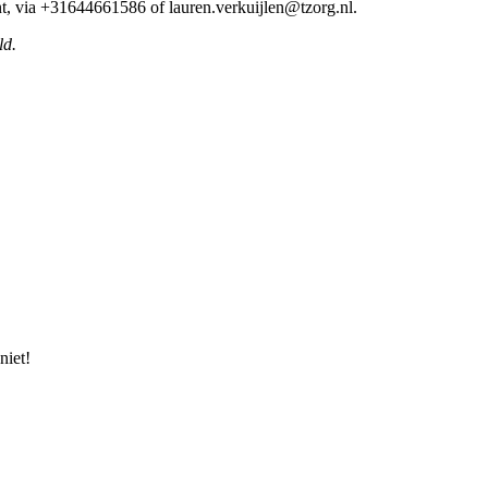
t, via +31644661586 of lauren.verkuijlen@tzorg.nl.
ld.
niet!